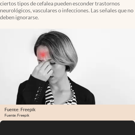
ciertos tipos de cefalea pueden esconder trastornos
Infotechnology
neurológicos, vasculares o infecciones. Las señales que no
Clase
deben ignorarse.
Clima
Mundial 2026
Eventos Corporativos
El Cronista Studio
Mediakit
abre en nueva pestaña
Argentina
Fuente: Freepik
Fuente: Freepik