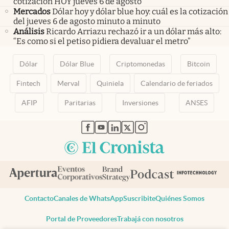
cotización HOY jueves 6 de agosto
Mercados
Dólar hoy y dólar blue hoy: cuál es la cotización
del jueves 6 de agosto minuto a minuto
Análisis
Ricardo Arriazu rechazó ir a un dólar más alto:
“Es como si el petiso pidiera devaluar el metro”
Dólar
Dólar Blue
Criptomonedas
Bitcoin
Fintech
Merval
Quiniela
Calendario de feriados
AFIP
Paritarias
Inversiones
ANSES
abre en nueva pestaña
abre en nueva pestaña
abre en nueva pestaña
abre en nueva pestaña
abre en nueva pestaña
Contacto
Canales de WhatsApp
Suscribite
Quiénes Somos
Portal de Proveedores
Trabajá con nosotros