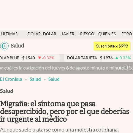
Últimas noticias
ÚLTIMAS
DÓLAR
DÓLAR
JAVIER
RIESGO
QUIÉN ES
FORO
Dólar
NOTICIAS
BLUE
MILEI
PAÍS
QUIÉN
Argentina
Salud
Members
Suscribite x $999
España
Economía y Política
1540
-0.32
%
DÓLAR TARJETA
$
1976
0.33
%
DÓLAR 
México
el jueves 6 de agosto minuto a minuto
El Senado busca aprobar la Le
Finanzas y Mercados
USA
El Cronista
Salud
Salud
Mercados Online
Colombia
Uruguay
Salud
Negocios
Migraña: el síntoma que pasa
Columnistas
desapercibido, pero por el que deberías
Otras secciones
ir urgente al médico
Apertura
Aunque suele tratarse como una molestia cotidiana,