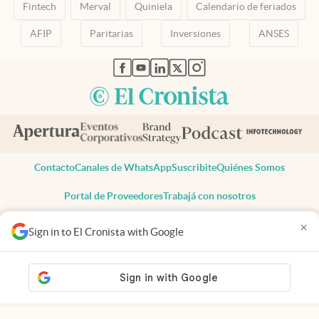
Fintech
Merval
Quiniela
Calendario de feriados
AFIP
Paritarias
Inversiones
ANSES
abre en nueva pestaña
abre en nueva pestaña
abre en nueva pestaña
abre en nueva pestaña
abre en nueva pestaña
Contacto
Canales de WhatsApp
Suscribite
Quiénes Somos
Portal de Proveedores
Trabajá con nosotros
Copyright 2025 cronista.com
×
Sign in to El Cronista with Google
Todos los derechos reservados
Términos y condiciones
Privacidad
Consentimiento
Tel:
+54 11 7078-3270