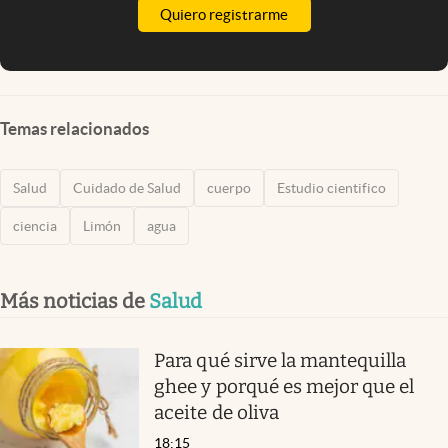
Quiero registrarme
Temas relacionados
Salud
Cuidado de Salud
cuerpo
Estudio cientifico
ciencia
Limón
agua
Más noticias de
Salud
Para qué sirve la mantequilla
ghee y porqué es mejor que el
aceite de oliva
18:15