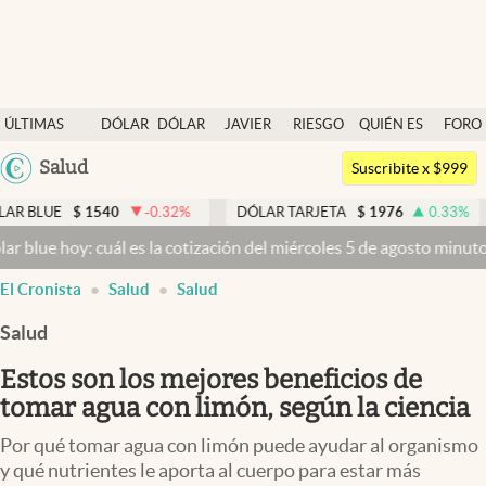
Últimas noticias
ÚLTIMAS
DÓLAR
DÓLAR
JAVIER
RIESGO
QUIÉN ES
FORO
Dólar
NOTICIAS
BLUE
MILEI
PAÍS
QUIÉN
Argentina
Salud
Members
Suscribite x $999
España
Economía y Política
1540
-0.32
%
DÓLAR TARJETA
$
1976
0.33
%
DÓLAR M
México
cuál es la cotización del miércoles 5 de agosto minuto a minuto
Dól
Finanzas y Mercados
USA
El Cronista
Salud
Salud
Mercados Online
Colombia
Uruguay
Salud
Negocios
Estos son los mejores beneficios de
Columnistas
tomar agua con limón, según la ciencia
Otras secciones
Por qué tomar agua con limón puede ayudar al organismo
Apertura
y qué nutrientes le aporta al cuerpo para estar más