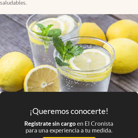
saludables.
Infotechnology
Clase
Clima
Mundial 2026
Eventos Corporativos
El Cronista Studio
Mediakit
abre en nueva pestaña
Argentina
¡Queremos conocerte!
Registrate sin cargo
en El Cronista
para una experiencia a tu medida.