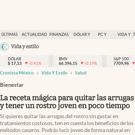
Últimas Noticias
ÚLTIMAS
ACTUALIDAD
FINANZAS
DÓLAR Y
PC Y
VIDA Y
Actualidad
NOTICIAS
Y
MERCADOS
CELULAR
ESTILO
Argentina
Vida y estilo
Finanzas y economía
ECONOMÍA
España
Dólar y mercados
DÓLAR
BMV
S&P 500
$
17,13
-0.41
%
66.396,15
-0.19
%
México
7709,96
Internacionales
Cronista México
Vida Y Estilo
Salud
USA
Opinión
Colombia
Bienestar
Uruguay
Brand Strategy
La receta mágica para quitar las arrugas
Pc y celular
y tener un rostro joven en poco tiempo
Vida y estilo
Si quieres quitar las arrugas del rostro sin gastar en
tratamientos costosos, ten en cuenta los beneficios de los
Tv
métodos caseros. Podrás lucir joven de forma natural en