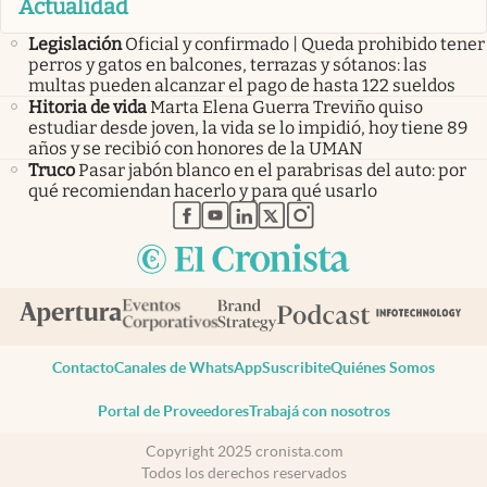
Actualidad
Legislación
Oficial y confirmado | Queda prohibido tener
perros y gatos en balcones, terrazas y sótanos: las
multas pueden alcanzar el pago de hasta 122 sueldos
Hitoria de vida
Marta Elena Guerra Treviño quiso
estudiar desde joven, la vida se lo impidió, hoy tiene 89
años y se recibió con honores de la UMAN
Truco
Pasar jabón blanco en el parabrisas del auto: por
qué recomiendan hacerlo y para qué usarlo
abre en nueva pestaña
abre en nueva pestaña
abre en nueva pestaña
abre en nueva pestaña
abre en nueva pestaña
Contacto
Canales de WhatsApp
Suscribite
Quiénes Somos
Portal de Proveedores
Trabajá con nosotros
Copyright 2025 cronista.com
Todos los derechos reservados