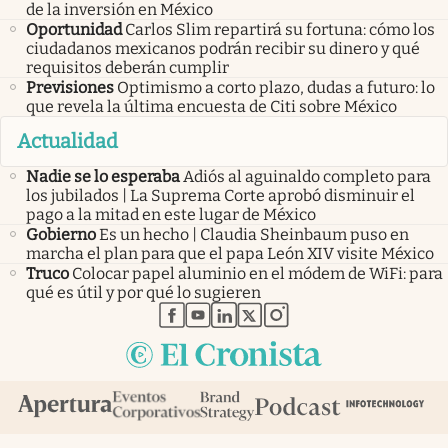
de la inversión en México
Oportunidad
Carlos Slim repartirá su fortuna: cómo los
ciudadanos mexicanos podrán recibir su dinero y qué
requisitos deberán cumplir
Previsiones
Optimismo a corto plazo, dudas a futuro: lo
que revela la última encuesta de Citi sobre México
Actualidad
Nadie se lo esperaba
Adiós al aguinaldo completo para
los jubilados | La Suprema Corte aprobó disminuir el
pago a la mitad en este lugar de México
Gobierno
Es un hecho | Claudia Sheinbaum puso en
marcha el plan para que el papa León XIV visite México
Truco
Colocar papel aluminio en el módem de WiFi: para
qué es útil y por qué lo sugieren
abre en nueva pestaña
abre en nueva pestaña
abre en nueva pestaña
abre en nueva pestaña
abre en nueva pestaña