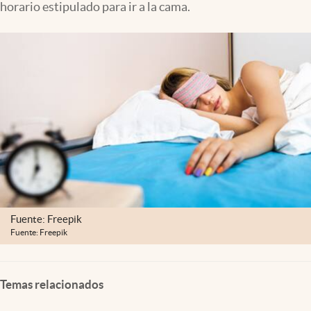
horario estipulado para ir a la cama.
Clima
Espiritualidad
Mediakit
abre en nueva pestaña
México
Fuente: Freepik
Fuente: Freepik
Temas relacionados