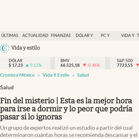
Últimas Noticias
ÚLTIMAS
ACTUALIDAD
FINANZAS
DÓLAR Y
PC Y
VIDA Y
Actualidad
NOTICIAS
Y
MERCADOS
CELULAR
ESTILO
Argentina
Vida y estilo
Finanzas y economía
ECONOMÍA
España
Dólar y mercados
DÓLAR
BMV
S&P 500
$
17,23
0.11
%
66.525,18
-0.46
%
México
7723,55
Internacionales
Cronista México
Vida Y Estilo
Salud
USA
Opinión
Colombia
Salud
Uruguay
Brand Strategy
Fin del misterio | Esta es la mejor hora
Pc y celular
para irse a dormir y lo peor que podría
pasar si lo ignoras
Vida y estilo
Un grupo de expertos realizó un estudio a partir del cual
Tv
determinaron cuántas horas se recomienda descansar y el