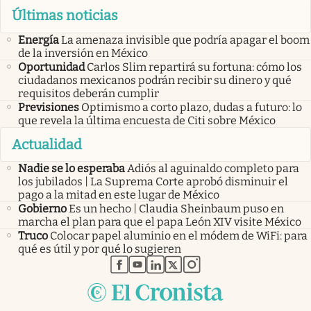
Últimas noticias
Energía
La amenaza invisible que podría apagar el boom
de la inversión en México
Oportunidad
Carlos Slim repartirá su fortuna: cómo los
ciudadanos mexicanos podrán recibir su dinero y qué
requisitos deberán cumplir
Previsiones
Optimismo a corto plazo, dudas a futuro: lo
que revela la última encuesta de Citi sobre México
Actualidad
Nadie se lo esperaba
Adiós al aguinaldo completo para
los jubilados | La Suprema Corte aprobó disminuir el
pago a la mitad en este lugar de México
Gobierno
Es un hecho | Claudia Sheinbaum puso en
marcha el plan para que el papa León XIV visite México
Truco
Colocar papel aluminio en el módem de WiFi: para
qué es útil y por qué lo sugieren
abre en nueva pestaña
abre en nueva pestaña
abre en nueva pestaña
abre en nueva pestaña
abre en nueva pestaña