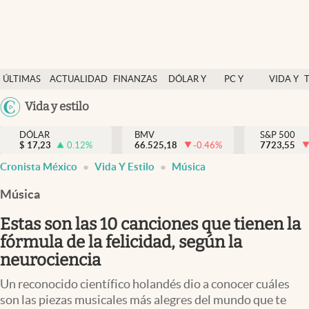
Últimas Noticias
ÚLTIMAS
ACTUALIDAD
FINANZAS
DÓLAR Y
PC Y
VIDA Y
Actualidad
NOTICIAS
Y
MERCADOS
CELULAR
ESTILO
Argentina
Vida y estilo
Finanzas y economía
ECONOMÍA
España
Dólar y mercados
DÓLAR
BMV
S&P 500
$
17,23
0.12
%
66.525,18
-0.46
%
México
7723,55
Internacionales
Cronista México
Vida Y Estilo
Música
USA
Opinión
Colombia
Música
Uruguay
Brand Strategy
Estas son las 10 canciones que tienen la
Pc y celular
fórmula de la felicidad, según la
neurociencia
Vida y estilo
Un reconocido científico holandés dio a conocer cuáles
Tv
son las piezas musicales más alegres del mundo que te