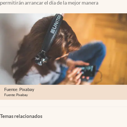
permitirán arrancar el día de la mejor manera
Clima
Espiritualidad
Mediakit
abre en nueva pestaña
México
Fuente: Pixabay
Fuente: Pixabay
Temas relacionados