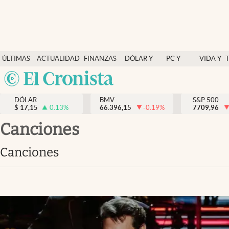
Últimas Noticias
ÚLTIMAS
ACTUALIDAD
FINANZAS
DÓLAR Y
PC Y
VIDA Y
Actualidad
NOTICIAS
Y
MERCADOS
CELULAR
ESTILO
Argentina
Finanzas y economía
ECONOMÍA
España
Dólar y mercados
DÓLAR
BMV
S&P 500
$
17,15
0.13
%
66.396,15
-0.19
%
México
7709,96
Internacionales
USA
canciones
Opinión
Colombia
canciones
Uruguay
Brand Strategy
Pc y celular
Vida y estilo
Tv