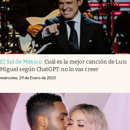
Clima
Espiritualidad
Mediakit
abre en nueva pestaña
México
El Sol de México
.
Cuál es la mejor canción de Luis
Miguel según ChatGPT: no lo vas creer
miércoles, 29 de Enero de 2025