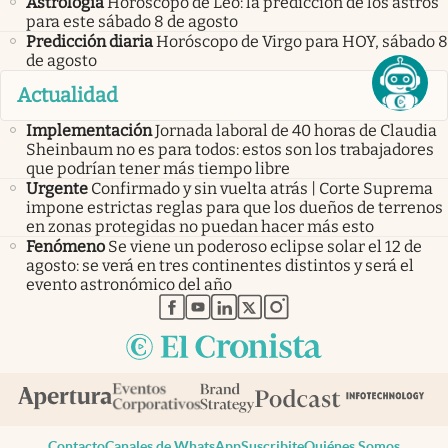
Astrología
Horóscopo de Leo: la predicción de los astros
para este sábado 8 de agosto
Predicción diaria
Horóscopo de Virgo para HOY, sábado 8
de agosto
Actualidad
Implementación
Jornada laboral de 40 horas de Claudia
Sheinbaum no es para todos: estos son los trabajadores
que podrían tener más tiempo libre
Urgente
Confirmado y sin vuelta atrás | Corte Suprema
impone estrictas reglas para que los dueños de terrenos
en zonas protegidas no puedan hacer más esto
Fenómeno
Se viene un poderoso eclipse solar el 12 de
agosto: se verá en tres continentes distintos y será el
evento astronómico del año
abre en nueva pestaña
abre en nueva pestaña
abre en nueva pestaña
abre en nueva pestaña
abre en nueva pestaña
Contacto
Canales de WhatsApp
Suscribite
Quiénes Somos