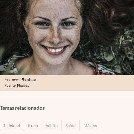
Clima
Espiritualidad
Mediakit
abre en nueva pestaña
México
Fuente: Pixabay
Fuente: Pixabay
Temas relacionados
felicidad
truco
hábito
Salud
México