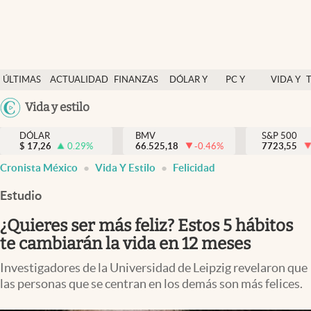
Últimas Noticias
ÚLTIMAS
ACTUALIDAD
FINANZAS
DÓLAR Y
PC Y
VIDA Y
Actualidad
NOTICIAS
Y
MERCADOS
CELULAR
ESTILO
Argentina
Vida y estilo
Finanzas y economía
ECONOMÍA
España
Dólar y mercados
DÓLAR
BMV
S&P 500
$
17,26
0.29
%
66.525,18
-0.46
%
México
7723,55
Internacionales
Cronista México
Vida Y Estilo
Felicidad
USA
Opinión
Colombia
Estudio
Uruguay
Brand Strategy
¿Quieres ser más feliz? Estos 5 hábitos
Pc y celular
te cambiarán la vida en 12 meses
Vida y estilo
Investigadores de la Universidad de Leipzig revelaron que
las personas que se centran en los demás son más felices.
Tv