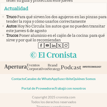
tener su guía y protección este jueves
Actualidad
Truco
Para qué sirven los dos agujeros en las pinzas para
tender la ropa y cómo usarlos correctamente
Autos
Hoy No Circula: los autos que no pueden transitar
este jueves 6 de agosto
Trucos
Poner aluminio en el cajón de la cocina: para qué
sirve y por qué lo recomiendan
abre en nueva pestaña
abre en nueva pestaña
abre en nueva pestaña
abre en nueva pestaña
abre en nueva pestaña
Contacto
Canales de WhatsApp
Suscribite
Quiénes Somos
Portal de Proveedores
Trabajá con nosotros
Copyright 2025 cronista.com
Todos los derechos reservados
Términos y condiciones