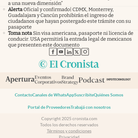
a una nueva dimensión”
Alerta
Oficial y confirmado| CDMX, Monterrey,
Guadalajara y Cancún prohibirán el ingreso de
ciudadanos que hayan postergado este trámite con su
pasaporte
Toma nota
Sin visa americana, pasaporte ni licencia de
conducir. USA permitirá la entrada legal de mexicanos
que presenten este documento
abre en nueva pestaña
abre en nueva pestaña
abre en nueva pestaña
abre en nueva pestaña
abre en nueva pestaña
Contacto
Canales de WhatsApp
Suscribite
Quiénes Somos
Portal de Proveedores
Trabajá con nosotros
Copyright 2025 cronista.com
Todos los derechos reservados
Términos y condiciones
Privacidad