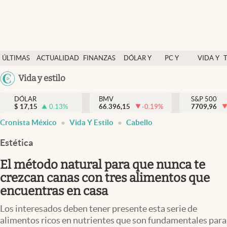
Últimas Noticias
ÚLTIMAS
ACTUALIDAD
FINANZAS
DÓLAR Y
PC Y
VIDA Y
Actualidad
NOTICIAS
Y
MERCADOS
CELULAR
ESTILO
Argentina
Vida y estilo
Finanzas y economía
ECONOMÍA
España
Dólar y mercados
DÓLAR
BMV
S&P 500
$
17,15
0.13
%
66.396,15
-0.19
%
México
7709,96
Internacionales
Cronista México
Vida Y Estilo
Cabello
USA
Opinión
Colombia
Estética
Uruguay
Brand Strategy
El método natural para que nunca te
Pc y celular
crezcan canas con tres alimentos que
encuentras en casa
Vida y estilo
Los interesados deben tener presente esta serie de
Tv
alimentos ricos en nutrientes que son fundamentales para