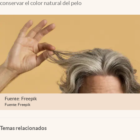
conservar el color natural del pelo
Clima
Espiritualidad
Mediakit
abre en nueva pestaña
México
Fuente: Freepik
Fuente: Freepik
Temas relacionados