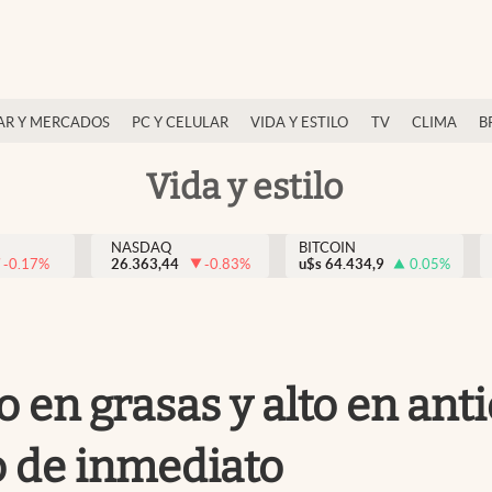
AR Y MERCADOS
PC Y CELULAR
VIDA Y ESTILO
TV
CLIMA
B
Vida y estilo
NASDAQ
BITCOIN
-0.17
%
26.363,44
-0.83
%
u$s
64.434,9
0.05
%
 en grasas y alto en ant
o de inmediato