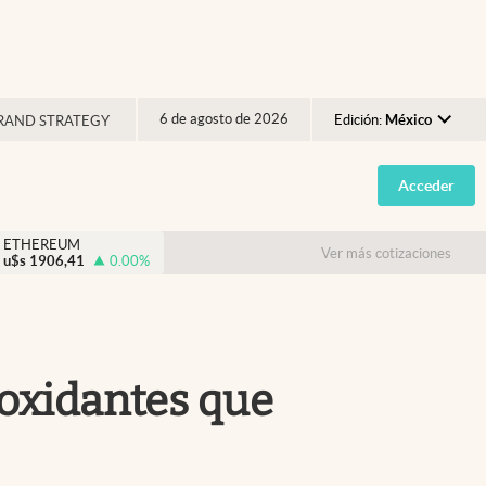
6 de agosto de 2026
Edición:
México
RAND STRATEGY
Argentina
Acceder
España
México
ETHEREUM
Ver más cotizaciones
u$s
1906,41
0.00
%
USA
Colombia
Uruguay
ioxidantes que