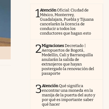
1
Atención
Oficial: Ciudad de
México, Monterrey,
Guadalajara, Puebla y Tijuana
cancelarán la licencia de
conducir a todos los
conductores que hagan esto
2
Migraciones
Decretado |
Aeropuertos de Bogotá,
Medellín, Cali y Barranquilla
anularán la salida de
extranjeros que hayan
postergado la renovación del
pasaporte
3
Atención
Qué significa
encontrar una moneda en la
manija de la puerta del auto y
por qué es importante saber
qué hacer