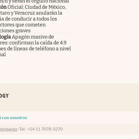
/h y serán el orgullo nacional
ión
Oficial: Ciudad de México,
aro y Veracruz anularán la
ia de conducir a todos los
ctores que cometen
ciones graves
logía
Apagón masivo de
res: confirman la caída de 4.9
es de líneas de teléfono a nivel
nal
á con nosotros
timiento
Tel:
+54 11 7078-3270