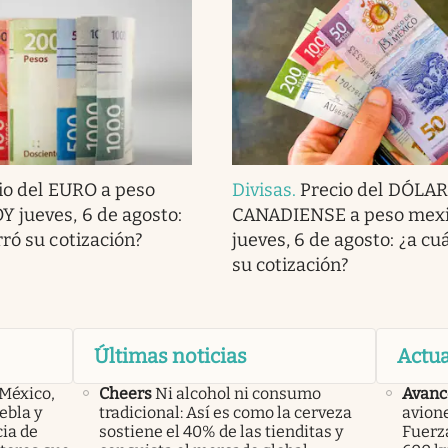
io del EURO a peso
Divisas
.
Precio del DÓLAR
 jueves, 6 de agosto:
CANADIENSE a peso mex
rró su cotización?
jueves, 6 de agosto: ¿a cu
su cotización?
Últimas noticias
Actua
 México,
Cheers
Ni alcohol ni consumo
Avanc
ebla y
tradicional: Así es como la cerveza
avione
cia de
sostiene el 40% de las tienditas y
Fuerz