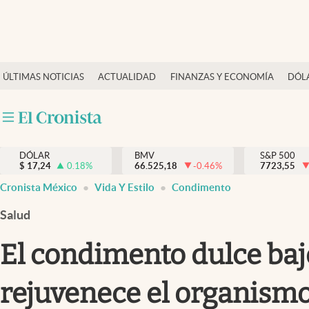
Últimas Noticias
ÚLTIMAS NOTICIAS
ACTUALIDAD
FINANZAS Y ECONOMÍA
DÓL
Actualidad
Finanzas y economía
Dólar y mercados
DÓLAR
BMV
S&P 500
Internacionales
$
17,24
0.18
%
66.525,18
-0.46
%
7723,55
Opinión
Cronista México
Vida Y Estilo
Condimento
Brand Strategy
Salud
Pc y celular
El condimento dulce bajo
Vida y estilo
rejuvenece el organism
Tv