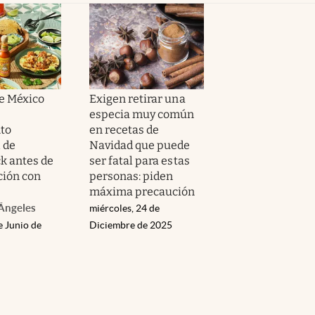
e México
Exigen retirar una
especia muy común
to
en recetas de
 de
Navidad que puede
k antes de
ser fatal para estas
ción con
personas: piden
máxima precaución
Ángeles
miércoles, 24 de
e Junio de
Diciembre de 2025