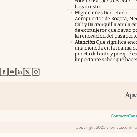
conducir a todos los condu
hagan esto
Migraciones
Decretado |
Aeropuertos de Bogotá, Med
Cali y Barranquilla anularán
de extranjeros que hayan p
la renovación del pasaport
Atención
Qué significa enc
una moneda en la manija de
puerta del auto y por qué e
importante saber qué hace
abre en nueva pestaña
abre en nueva pestaña
abre en nueva pestaña
abre en nueva pestaña
abre en nueva pestaña
Contacto
Cana
Copyright 2025 cronista.com
To