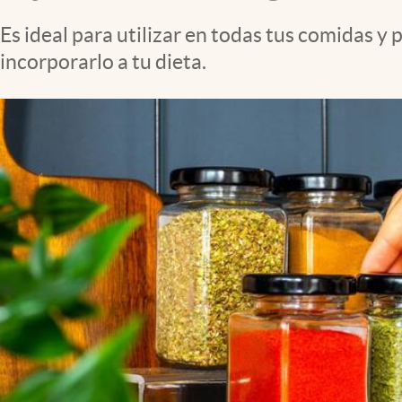
Clima
Es ideal para utilizar en todas tus comidas 
Espiritualidad
incorporarlo a tu dieta.
Mediakit
abre en nueva pestaña