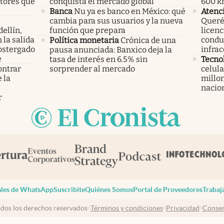
ctores que
conquista el mercado global
600 km
Banca
Nu ya es banco en México: qué
Atenc
cambia para sus usuarios y la nueva
Querét
ellín,
función que prepara
licenc
 la salida
condu
Política monetaria
Crónica de una
ostergado
infrac
pausa anunciada: Banxico deja la
e
tasa de interés en 6.5% sin
Tecno
ontrar
sorprender al mercado
celula
 la
millon
s
nacio
r
les de WhatsApp
Suscribite
Quiénes Somos
Portal de Proveedores
Trabaj
dos los derechos reservados
Términos y condiciones
Privacidad
Consen