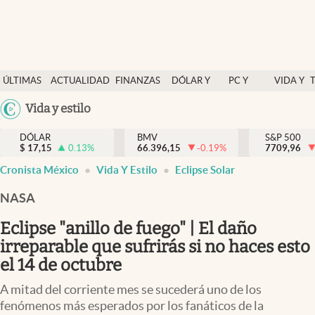
Últimas Noticias
ÚLTIMAS
ACTUALIDAD
FINANZAS
DÓLAR Y
PC Y
VIDA Y
Actualidad
NOTICIAS
Y
MERCADOS
CELULAR
ESTILO
Argentina
Vida y estilo
Finanzas y economía
ECONOMÍA
España
Dólar y mercados
DÓLAR
BMV
S&P 500
$
17,15
0.13
%
66.396,15
-0.19
%
México
7709,96
Internacionales
Cronista México
Vida Y Estilo
Eclipse Solar
USA
Opinión
Colombia
NASA
Uruguay
Brand Strategy
Eclipse "anillo de fuego" | El daño
Pc y celular
irreparable que sufrirás si no haces esto
el 14 de octubre
Vida y estilo
A mitad del corriente mes se sucederá uno de los
Tv
fenómenos más esperados por los fanáticos de la