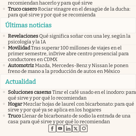
recomiendan hacerlo y para qué sirve
Truco casero
Rociar vinagre en el desagüe de la ducha:
para qué sirve y por qué se recomienda
Últimas noticias
Revelaciones
Qué significa soñar con una ley, según la
psicología y la IA
Movilidad
Tras superar 100 millones de viajes en el
primer semestre, inDrive abre centro presencial para
conductores en CDMX
Automotriz
Mazda, Mercedes-Benz y Nissan le ponen
freno de mano a la producción de autos en México
Actualidad
Soluciones caseras
Tirar el café usado en el inodoro: para
qué sirve y por qué lo recomiendan
Hogar
Mezclar hojas de laurel con bicarbonato: para qué
sirve y por qué ya se aplica en los hogares
Truco
Llenar de bicarbonato de sodio la entrada de una
casa: para qué sirve y por qué lo recomiendan
abre en nueva pestaña
abre en nueva pestaña
abre en nueva pestaña
abre en nueva pestaña
abre en nueva pestaña