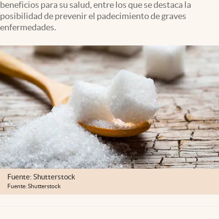
beneficios para su salud, entre los que se destaca la
Clima
posibilidad de prevenir el padecimiento de graves
Espiritualidad
enfermedades.
Mediakit
abre en nueva pestaña
México
Fuente: Shutterstock
Fuente: Shutterstock