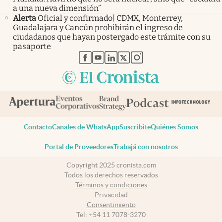
a una nueva dimensión”
Alerta
Oficial y confirmado| CDMX, Monterrey,
Guadalajara y Cancún prohibirán el ingreso de
ciudadanos que hayan postergado este trámite con su
pasaporte
abre en nueva pestaña
abre en nueva pestaña
abre en nueva pestaña
abre en nueva pestaña
abre en nueva pestaña
Contacto
Canales de WhatsApp
Suscribite
Quiénes Somos
Portal de Proveedores
Trabajá con nosotros
Copyright 2025 cronista.com
Todos los derechos reservados
Términos y condiciones
Privacidad
Consentimiento
Tel:
+54 11 7078-3270