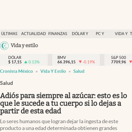
Últimas Noticias
ÚLTIMAS
ACTUALIDAD
FINANZAS
DÓLAR Y
PC Y
VIDA Y
Actualidad
NOTICIAS
Y
MERCADOS
CELULAR
ESTILO
Argentina
Vida y estilo
Finanzas y economía
ECONOMÍA
España
Dólar y mercados
DÓLAR
BMV
S&P 500
$
17,15
0.13
%
66.396,15
-0.19
%
México
7709,96
Internacionales
Cronista México
Vida Y Estilo
Salud
USA
Opinión
Colombia
Salud
Uruguay
Brand Strategy
Adiós para siempre al azúcar: esto es lo
Pc y celular
que le sucede a tu cuerpo si lo dejas a
partir de esta edad
Vida y estilo
Lo seres humanos que logran dejar la ingesta de este
Tv
producto a una edad determinada obtienen grandes