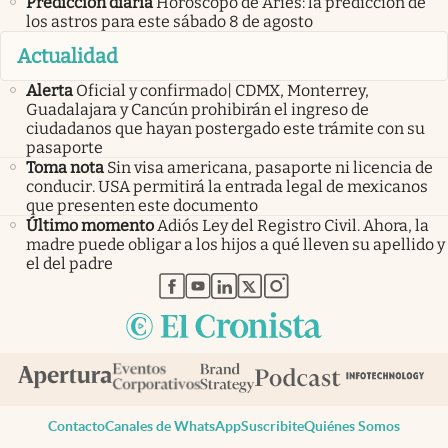
Predicción diaria
Horóscopo de Aries: la predicción de
los astros para este sábado 8 de agosto
Actualidad
Alerta
Oficial y confirmado| CDMX, Monterrey,
Guadalajara y Cancún prohibirán el ingreso de
ciudadanos que hayan postergado este trámite con su
pasaporte
Toma nota
Sin visa americana, pasaporte ni licencia de
conducir. USA permitirá la entrada legal de mexicanos
que presenten este documento
Último momento
Adiós Ley del Registro Civil. Ahora, la
madre puede obligar a los hijos a qué lleven su apellido y
el del padre
abre en nueva pestaña
abre en nueva pestaña
abre en nueva pestaña
abre en nueva pestaña
abre en nueva pestaña
Contacto
Canales de WhatsApp
Suscribite
Quiénes Somos