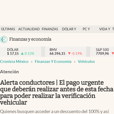
Últimas Noticias
ÚLTIMAS
ACTUALIDAD
FINANZAS
DÓLAR Y
PC Y
VIDA Y
Actualidad
NOTICIAS
Y
MERCADOS
CELULAR
ESTILO
Argentina
Finanzas y economía
Finanzas y economía
ECONOMÍA
España
Dólar y mercados
DÓLAR
BMV
S&P 500
$
17,15
0.13
%
66.396,15
-0.19
%
México
7709,96
Internacionales
Cronista México
Finanzas Y Economía
Vehículos
USA
Opinión
Colombia
Atención
Uruguay
Brand Strategy
Alerta conductores | El pago urgente
Pc y celular
que deberán realizar antes de esta fecha
para poder realizar la verificación
Vida y estilo
vehicular
Tv
Quienes busquen acceder a un descuento del 100% y así