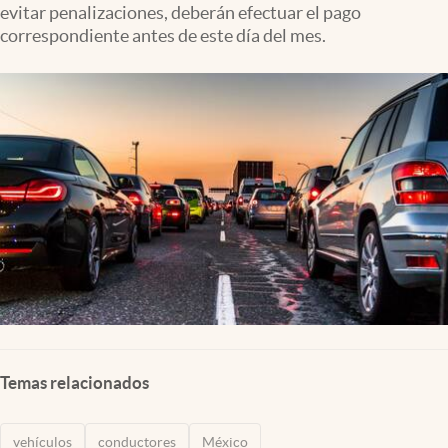
evitar penalizaciones, deberán efectuar el pago
Clima
correspondiente antes de este día del mes.
Espiritualidad
Mediakit
abre en nueva pestaña
México
Temas relacionados
vehículos
conductores
México