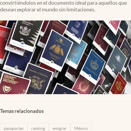
convirtiéndolos en el documento ideal para aquellos que
Clima
desean explorar el mundo sin limitaciones.
Espiritualidad
Mediakit
abre en nueva pestaña
México
Temas relacionados
pasaportes
ranking
emigrar
México