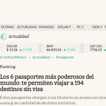
Últimas Noticias
ÚLTIMAS
ACTUALIDAD
FINANZAS
DÓLAR Y
PC Y
VIDA Y
Actualidad
NOTICIAS
Y
MERCADOS
CELULAR
ESTILO
Argentina
Actualidad
Finanzas y economía
ECONOMÍA
España
Dólar y mercados
DÓLAR
BMV
S&P 500
$
17,26
0.29
%
66.833,16
0.20
%
México
7736,52
Internacionales
Cronista México
Actualidad
Pasaportes
USA
Opinión
Colombia
Ranking
Uruguay
Brand Strategy
Los 6 pasaportes más poderosos del
Pc y celular
mundo: te permiten viajar a 194
destinos sin visa
Vida y estilo
Estos pasaportes otorgan a sus titulares un acceso sin visa
Tv
a una gran cantidad de destinos turísticos,