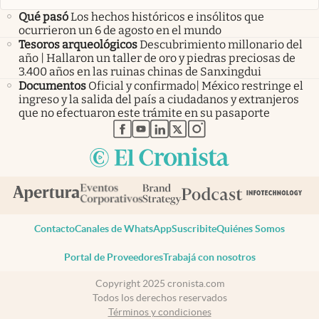
Qué pasó
Los hechos históricos e insólitos que
ocurrieron un 6 de agosto en el mundo
Tesoros arqueológicos
Descubrimiento millonario del
año | Hallaron un taller de oro y piedras preciosas de
3.400 años en las ruinas chinas de Sanxingdui
Documentos
Oficial y confirmado| México restringe el
ingreso y la salida del país a ciudadanos y extranjeros
que no efectuaron este trámite en su pasaporte
abre en nueva pestaña
abre en nueva pestaña
abre en nueva pestaña
abre en nueva pestaña
abre en nueva pestaña
Contacto
Canales de WhatsApp
Suscribite
Quiénes Somos
Portal de Proveedores
Trabajá con nosotros
Copyright 2025 cronista.com
Todos los derechos reservados
Términos y condiciones