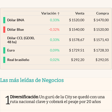
Variación
Venta
Compra
0,33
%
$
1520,00
$
1470,00
Dólar BNA
-0,32
%
$
1540,00
$
1520,00
Dólar Blue
Dólar CCL (GD30,
0,33
%
$
1578,67
$
1571,43
48 hs)
0,09
%
$
1729,51
$
1728,33
Euro
0,02
%
$
292,20
$
292,05
Real brasileño
Las más leídas de Negocios
1
Diversificación
Un gurú de la City se quedó con una
ruta nacional clave y cobrará el peaje por 20 años