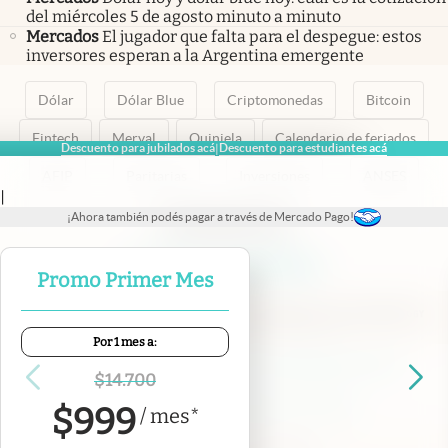
del miércoles 5 de agosto minuto a minuto
Mercados
El jugador que falta para el despegue: estos
inversores esperan a la Argentina emergente
Dólar
Dólar Blue
Criptomonedas
Bitcoin
Fintech
Merval
Quiniela
Calendario de feriados
Descuento para jubilados acá
Descuento para estudiantes acá
|
AFIP
Paritarias
Inversiones
ANSES
|
¡Ahora también podés pagar a través de Mercado Pago!
abre en nueva pestaña
abre en nueva pestaña
abre en nueva pestaña
abre en nueva pestaña
abre en nueva pestaña
Promo Primer Mes
Por 1 mes a:
Contacto
Canales de WhatsApp
Suscribite
Quiénes Somos
$
14.700
Portal de Proveedores
Trabajá con nosotros
$
999
/
mes
*
Copyright 2025 cronista.com