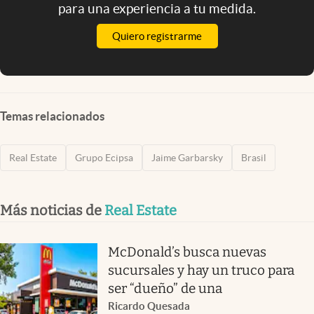
para una experiencia a tu medida.
Quiero registrarme
Temas relacionados
Real Estate
Grupo Ecipsa
Jaime Garbarsky
Brasil
Más noticias de
Real Estate
McDonald’s busca nuevas
sucursales y hay un truco para
ser “dueño” de una
Ricardo Quesada