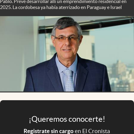
Pablo. Prevé desarrollar allí un emprendimiento residencial en
Infotechnology
2025. La cordobesa ya había aterrizado en Paraguay e Israel
Clase
Clima
Mundial 2026
Eventos Corporativos
El Cronista Studio
Mediakit
abre en nueva pestaña
Argentina
¡Queremos conocerte!
Registrate sin cargo
en El Cronista