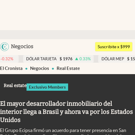
Últimas noticias
Dólar
Argentina
Negocios
Members
Suscribite x $999
España
Economía y Política
DÓLAR TARJETA
$
1976
0.33
%
DÓLAR MEP
$
1518,45
-0.
México
El Cronista
Negocios
Real Estate
Finanzas y Mercados
USA
Mercados Online
Colombia
Real estate
Exclusivo Members
Uruguay
Negocios
El mayor desarrollador inmobiliario del
Columnistas
interior llega a Brasil y ahora va por los Estados
Otras secciones
Unidos
Apertura
El Grupo Ecipsa firmó un acuerdo para tener presencia en San