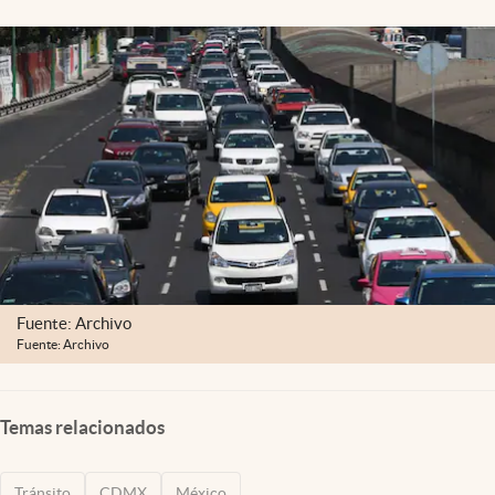
Clima
Espiritualidad
Mediakit
abre en nueva pestaña
México
Fuente: Archivo
Fuente: Archivo
Temas relacionados
Tránsito
CDMX
México