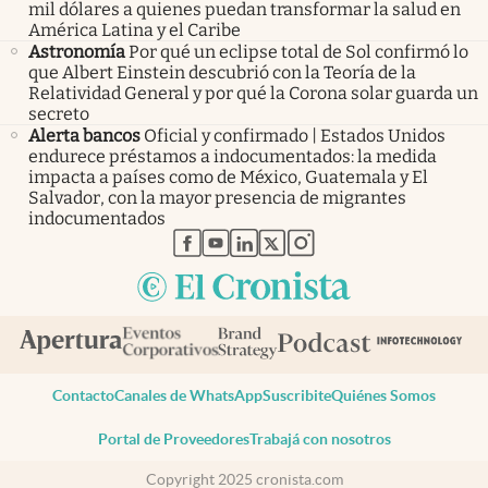
mil dólares a quienes puedan transformar la salud en
América Latina y el Caribe
Astronomía
Por qué un eclipse total de Sol confirmó lo
que Albert Einstein descubrió con la Teoría de la
Relatividad General y por qué la Corona solar guarda un
secreto
Alerta bancos
Oficial y confirmado | Estados Unidos
endurece préstamos a indocumentados: la medida
impacta a países como de México, Guatemala y El
Salvador, con la mayor presencia de migrantes
indocumentados
abre en nueva pestaña
abre en nueva pestaña
abre en nueva pestaña
abre en nueva pestaña
abre en nueva pestaña
Contacto
Canales de WhatsApp
Suscribite
Quiénes Somos
Portal de Proveedores
Trabajá con nosotros
Copyright 2025 cronista.com