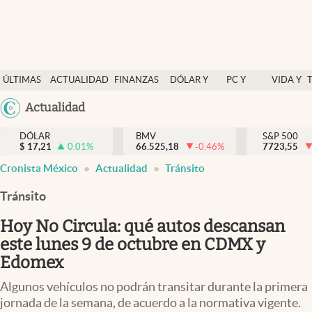
Últimas Noticias
ÚLTIMAS
ACTUALIDAD
FINANZAS
DÓLAR Y
PC Y
VIDA Y
Actualidad
NOTICIAS
Y
MERCADOS
CELULAR
ESTILO
Argentina
Actualidad
Finanzas y economía
ECONOMÍA
España
Dólar y mercados
DÓLAR
BMV
S&P 500
$
17,21
0.01
%
66.525,18
-0.46
%
México
7723,55
Internacionales
Cronista México
Actualidad
Tránsito
USA
Opinión
Colombia
Tránsito
Uruguay
Brand Strategy
Hoy No Circula: qué autos descansan
Pc y celular
este lunes 9 de octubre en CDMX y
Edomex
Vida y estilo
Algunos vehículos no podrán transitar durante la primera
Tv
jornada de la semana, de acuerdo a la normativa vigente.