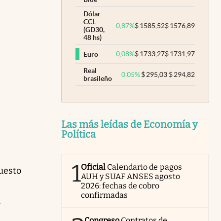
Dólar
CCL
0,87
%
$
1585,52
$
1576,89
(GD30,
48 hs)
0,08
%
$
1733,27
$
1731,97
Euro
Real
0,05
%
$
295,03
$
294,82
brasileño
Las más leídas de Economía y
Política
1
Oficial
Calendario de pagos
puesto
AUH y SUAF ANSES agosto
2026: fechas de cobro
confirmadas
.
Congreso
Contratos de