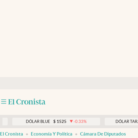
Últimas noticias
Dólar
Members
Economía y Política
Finanzas y Mercados
Mercados Online
Negocios
Columnistas
Otras secciones
DÓLAR BLUE
$
1525
-0.33
%
DÓLAR TARJETA
$
Apertura
El Cronista
Economía Y Política
Cámara De Diputados