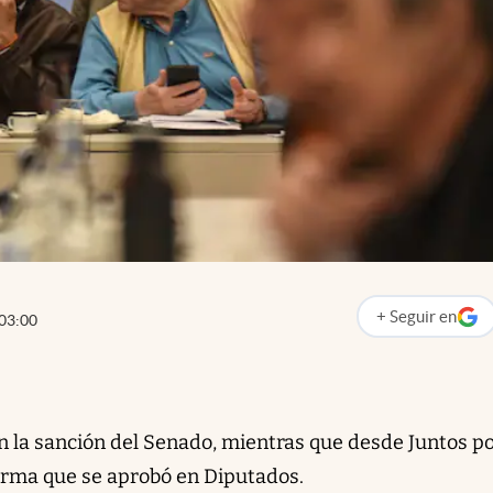
+
Seguir
en
03:00
abre en nueva p
n la sanción del Senado, mientras que desde Juntos po
orma que se aprobó en Diputados.