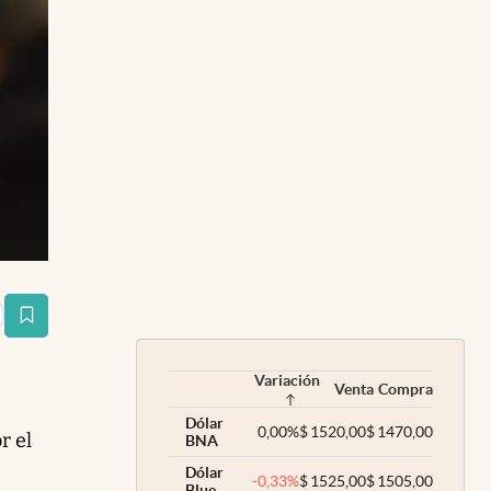
estaña
Variación
Venta
Compra
Dólar
0,00
%
$
1520,00
$
1470,00
r el
BNA
Dólar
-0,33
%
$
1525,00
$
1505,00
Blue