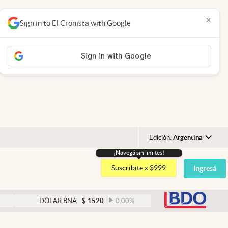
×
Sign in to El Cronista with Google
Edición:
Argentina
¡Navegá sin limites!
Argentina
Suscribite x $999
Ingresá
España
México
abre
DÓLAR BNA
$
1520
0.00
%
DÓLAR BLUE
$
1525
USA
Colombia