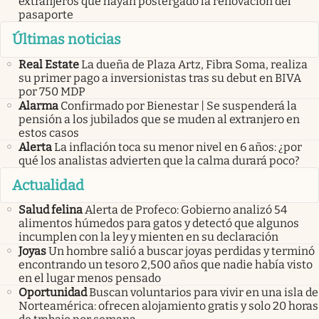
extranjeros que hayan postergado la renovación del
pasaporte
Últimas noticias
Real Estate
La dueña de Plaza Artz, Fibra Soma, realiza
su primer pago a inversionistas tras su debut en BIVA
por 750 MDP
Alarma
Confirmado por Bienestar | Se suspenderá la
pensión a los jubilados que se muden al extranjero en
estos casos
Alerta
La inflación toca su menor nivel en 6 años: ¿por
qué los analistas advierten que la calma durará poco?
Actualidad
Salud felina
Alerta de Profeco: Gobierno analizó 54
alimentos húmedos para gatos y detectó que algunos
incumplen con la ley y mienten en su declaración
Joyas
Un hombre salió a buscar joyas perdidas y terminó
encontrando un tesoro 2,500 años que nadie había visto
en el lugar menos pensado
Oportunidad
Buscan voluntarios para vivir en una isla de
Norteamérica: ofrecen alojamiento gratis y solo 20 horas