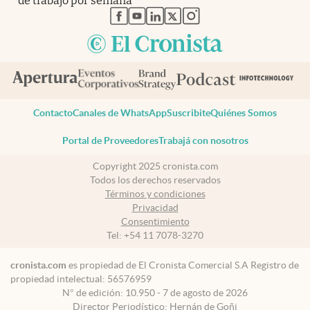
de trabajo por semana
abre en nueva pestaña
abre en nueva pestaña
abre en nueva pestaña
abre en nueva pestaña
abre en nueva pestaña
Contacto
Canales de WhatsApp
Suscribite
Quiénes Somos
Portal de Proveedores
Trabajá con nosotros
Copyright 2025 cronista.com
Todos los derechos reservados
Términos y condiciones
Privacidad
Consentimiento
Tel:
+54 11 7078-3270
cronista.com
es propiedad de El Cronista Comercial S.A Registro de
propiedad intelectual: 56576959
N° de edición: 10.950 - 7 de agosto de 2026
Director Periodístico: Hernán de Goñi