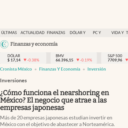
Últimas Noticias
ÚLTIMAS
ACTUALIDAD
FINANZAS
DÓLAR Y
PC Y
VIDA Y
Actualidad
NOTICIAS
Y
MERCADOS
CELULAR
ESTILO
Argentina
Finanzas y economía
Finanzas y economía
ECONOMÍA
España
Dólar y mercados
DÓLAR
BMV
S&P 500
$
17,14
-0.38
%
66.396,15
-0.19
%
México
7709,96
Internacionales
Cronista México
Finanzas Y Economía
Inversión
USA
Opinión
Colombia
Inversiones
Uruguay
Brand Strategy
¿Cómo funciona el nearshoring en
Pc y celular
México? El negocio que atrae a las
empresas japonesas
Vida y estilo
Más de 20 empresas japonesas estudian invertir en
Tv
México con el objetivo de abastecer a Norteamérica.