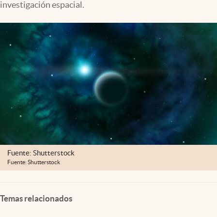
investigación espacial.
Clima
Espiritualidad
Mediakit
abre en nueva pestaña
México
Fuente: Shutterstock
Fuente: Shutterstock
Temas relacionados