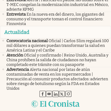
T-MEC congelan la modernización industrial en México,
advierte KPMG
Entrevista
En la nueva era del dinero, los gigantes del
consumo y el transporte toman el control financiero:
Finnovista
Actualidad
Convocatoria nacional
Oficial | Carlos Slim regalará 100
mil dólares a quienes puedan transformar la salud en
América Latina y el Caribe
Atención
Oficial y confirmado | Reino Unido, Australia y
China prohíben la salida de ciudadanos no hayan
completado este trámite con su pasaporte
Advertencia
Alerta nacional por latas de atún
contaminadas de venta en los supermercados |
Precaución al consumir productos afectados: advierten
sobre riesgo de botulismo según la FDA en Estados
Unidos
abre en nueva pestaña
abre en nueva pestaña
abre en nueva pestaña
abre en nueva pestaña
abre en nueva pestaña