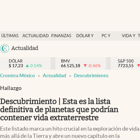
Últimas Noticias
ÚLTIMAS
ACTUALIDAD
FINANZAS
DÓLAR Y
PC Y
VIDA Y
Actualidad
NOTICIAS
Y
MERCADOS
CELULAR
ESTILO
Argentina
Actualidad
Finanzas y economía
ECONOMÍA
España
Dólar y mercados
DÓLAR
BMV
S&P 500
$
17,23
0.14
%
66.525,18
-0.46
%
México
7723,55
Internacionales
Cronista México
Actualidad
Descubrimiento
USA
Opinión
Colombia
Hallazgo
Uruguay
Brand Strategy
Descubrimiento | Esta es la lista
Pc y celular
definitiva de planetas que podrían
contener vida extraterrestre
Vida y estilo
Este listado marca un hito crucial en la exploración de vida
Tv
más allá de la Tierra y abre un nuevo capítulo en la