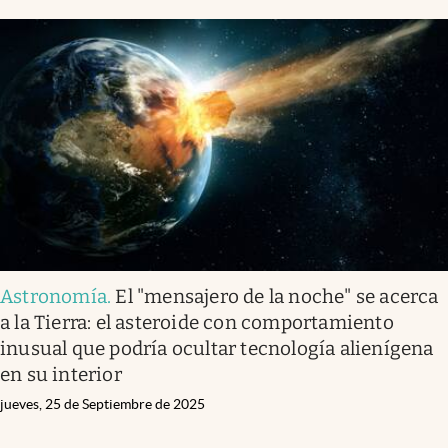
Clima
Espiritualidad
Mediakit
abre en nueva pestaña
México
Astronomía
.
El "mensajero de la noche" se acerca
a la Tierra: el asteroide con comportamiento
inusual que podría ocultar tecnología alienígena
en su interior
jueves, 25 de Septiembre de 2025