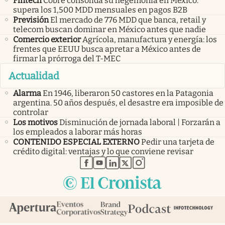
Fintech
Cobre consolida su hegemonía en México:
supera los 1,500 MDD mensuales en pagos B2B
Previsión
El mercado de 776 MDD que banca, retail y
telecom buscan dominar en México antes que nadie
Comercio exterior
Agrícola, manufactura y energía: los
frentes que EEUU busca apretar a México antes de
firmar la prórroga del T-MEC
Actualidad
Alarma
En 1946, liberaron 50 castores en la Patagonia
argentina. 50 años después, el desastre era imposible de
controlar
Los motivos
Disminución de jornada laboral | Forzarán a
los empleados a laborar más horas
CONTENIDO ESPECIAL EXTERNO
Pedir una tarjeta de
crédito digital: ventajas y lo que conviene revisar
abre en nueva pestaña
abre en nueva pestaña
abre en nueva pestaña
abre en nueva pestaña
abre en nueva pestaña