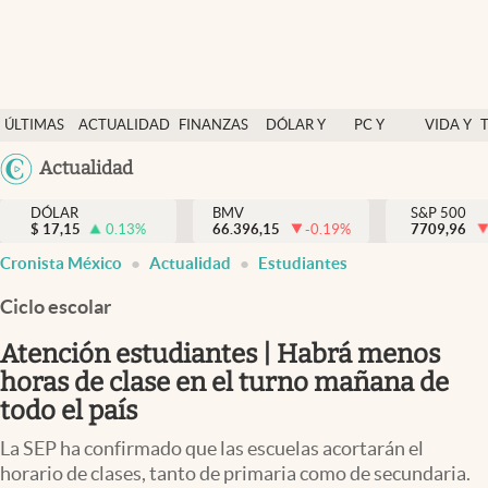
Últimas Noticias
ÚLTIMAS
ACTUALIDAD
FINANZAS
DÓLAR Y
PC Y
VIDA Y
Actualidad
NOTICIAS
Y
MERCADOS
CELULAR
ESTILO
Argentina
Actualidad
Finanzas y economía
ECONOMÍA
España
Dólar y mercados
DÓLAR
BMV
S&P 500
$
17,15
0.13
%
66.396,15
-0.19
%
México
7709,96
Internacionales
Cronista México
Actualidad
Estudiantes
USA
Opinión
Colombia
Ciclo escolar
Uruguay
Brand Strategy
Atención estudiantes | Habrá menos
Pc y celular
horas de clase en el turno mañana de
todo el país
Vida y estilo
La SEP ha confirmado que las escuelas acortarán el
Tv
horario de clases, tanto de primaria como de secundaria.