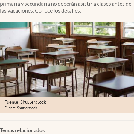
primaria y secundaria no deberán asistir a clases antes de
Clima
las vacaciones. Conoce los detalles.
Espiritualidad
Mediakit
abre en nueva pestaña
México
Fuente: Shutterstock
Fuente: Shutterstock
Temas relacionados