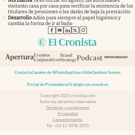
Normativa
Ya es oficial: en agosto, las autoridades
visitarán casa por casa para verificar la existencia de los
titulares de pensiones o les darán de baja la prestación
Desarrollo
Adiós para siempre al papel higiénico y
cambia la forma de ir al baño
abre en nueva pestaña
abre en nueva pestaña
abre en nueva pestaña
abre en nueva pestaña
abre en nueva pestaña
Contacto
Canales de WhatsApp
Suscribite
Quiénes Somos
Portal de Proveedores
Trabajá con nosotros
Copyright 2025 cronista.com
Todos los derechos reservados
Términos y condiciones
Privacidad
Consentimiento
Tel:
+54 11 7078-3270