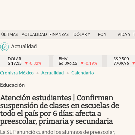
Últimas Noticias
ÚLTIMAS
ACTUALIDAD
FINANZAS
DÓLAR Y
PC Y
VIDA Y
Actualidad
NOTICIAS
Y
MERCADOS
CELULAR
ESTILO
Argentina
Actualidad
Finanzas y economía
ECONOMÍA
España
Dólar y mercados
DÓLAR
BMV
S&P 500
$
17,15
-0.32
%
66.396,15
-0.19
%
México
7709,96
Internacionales
Cronista México
Actualidad
Calendario
USA
Opinión
Colombia
Educación
Uruguay
Brand Strategy
Atención estudiantes | Confirman
Pc y celular
suspensión de clases en escuelas de
todo el país por 6 días: afecta a
Vida y estilo
preescolar, primaria y secundaria
Tv
La SEP anunció cuándo los alumnos de preescolar,