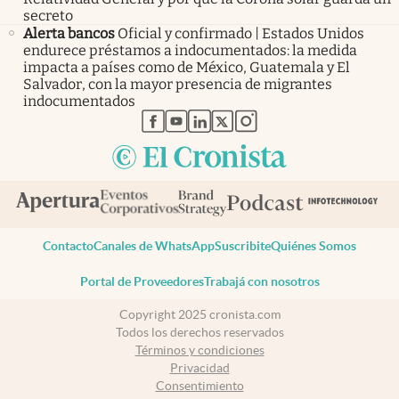
secreto
Alerta bancos
Oficial y confirmado | Estados Unidos
endurece préstamos a indocumentados: la medida
impacta a países como de México, Guatemala y El
Salvador, con la mayor presencia de migrantes
indocumentados
abre en nueva pestaña
abre en nueva pestaña
abre en nueva pestaña
abre en nueva pestaña
abre en nueva pestaña
Contacto
Canales de WhatsApp
Suscribite
Quiénes Somos
Portal de Proveedores
Trabajá con nosotros
Copyright 2025 cronista.com
Todos los derechos reservados
Términos y condiciones
Privacidad
Consentimiento