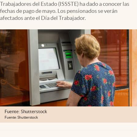
Trabajadores del Estado (ISSSTE) ha dado a conocer las
Clima
fechas de pago de mayo. Los pensionados se verán
Espiritualidad
afectados ante el Día del Trabajador.
Mediakit
abre en nueva pestaña
México
Fuente: Shutterstock
Fuente: Shutterstock