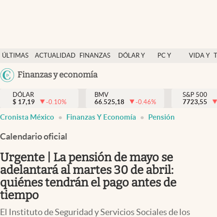
Últimas Noticias
ÚLTIMAS
ACTUALIDAD
FINANZAS
DÓLAR Y
PC Y
VIDA Y
Actualidad
NOTICIAS
Y
MERCADOS
CELULAR
ESTILO
Argentina
Finanzas y economía
Finanzas y economía
ECONOMÍA
España
Dólar y mercados
DÓLAR
BMV
S&P 500
$
17,19
-0.10
%
66.525,18
-0.46
%
México
7723,55
Internacionales
Cronista México
Finanzas Y Economía
Pensión
USA
Opinión
Colombia
Calendario oficial
Uruguay
Brand Strategy
Urgente | La pensión de mayo se
Pc y celular
adelantará al martes 30 de abril:
quiénes tendrán el pago antes de
Vida y estilo
tiempo
Tv
El Instituto de Seguridad y Servicios Sociales de los