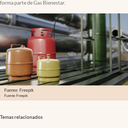
forma parte de Gas Bienestar.
Clima
Espiritualidad
Mediakit
abre en nueva pestaña
México
Fuente: Freepik
Fuente: Freepik
Temas relacionados