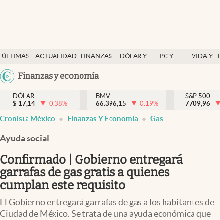
Últimas Noticias
ÚLTIMAS
ACTUALIDAD
FINANZAS
DÓLAR Y
PC Y
VIDA Y
Actualidad
NOTICIAS
Y
MERCADOS
CELULAR
ESTILO
Argentina
Finanzas y economía
Finanzas y economía
ECONOMÍA
España
Dólar y mercados
DÓLAR
BMV
S&P 500
$
17,14
-0.38
%
66.396,15
-0.19
%
México
7709,96
Internacionales
Cronista México
Finanzas Y Economía
Gas
USA
Opinión
Colombia
Ayuda social
Uruguay
Brand Strategy
Confirmado | Gobierno entregará
Pc y celular
garrafas de gas gratis a quienes
cumplan este requisito
Vida y estilo
El Gobierno entregará garrafas de gas a los habitantes de
Tv
Ciudad de México. Se trata de una ayuda económica que