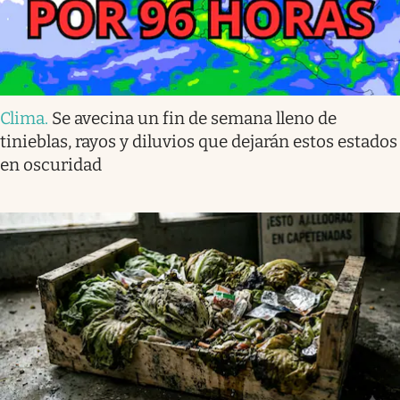
Clima
.
Se avecina un fin de semana lleno de
tinieblas, rayos y diluvios que dejarán estos estados
en oscuridad