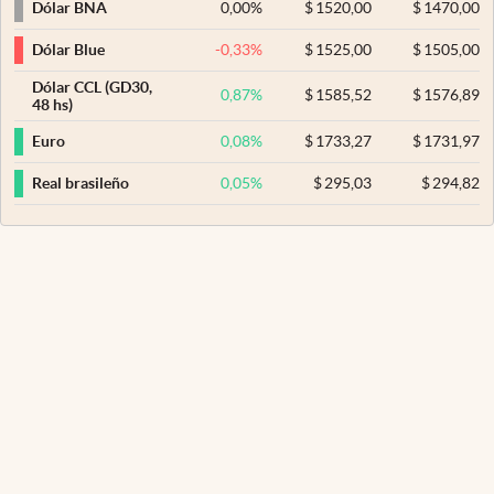
0,00
%
$
1520,00
$
1470,00
Dólar BNA
-0,33
%
$
1525,00
$
1505,00
Dólar Blue
Dólar CCL (GD30,
0,87
%
$
1585,52
$
1576,89
48 hs)
0,08
%
$
1733,27
$
1731,97
Euro
0,05
%
$
295,03
$
294,82
Real brasileño