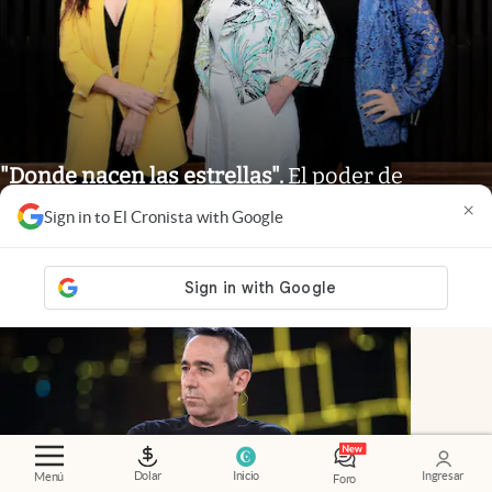
"Donde nacen las estrellas"
.
El poder de
conectar: cómo es Nébula, la comunidad que
×
Sign in to El Cronista with Google
apuesta por el nuevo liderazgo femenino
Dolar
Inicio
Ingresar
Menú
Foro