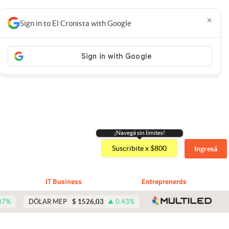
×
Sign in to El Cronista with Google
¡Navegá sin limites!
Suscribite x $800
Ingresá
IT Business
Entreprenerds
abre 
87
%
DÓLAR MEP
$
1526,03
0.43
%