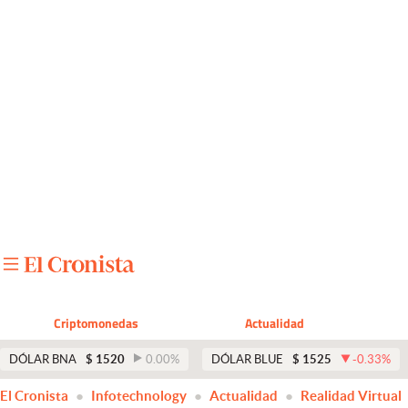
Últimas noticias
Dólar
Members
Economía y Política
Finanzas y Mercados
Mercados Online
Negocios
Columnistas
Criptomonedas
Actualidad
Otras secciones
DÓLAR BNA
$
1520
0.00
%
DÓLAR BLUE
$
1525
-0.33
%
Apertura
El Cronista
Infotechnology
Actualidad
Realidad Virtual