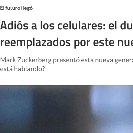
Infotechnology
El futuro llegó
Clase
Adiós a los celulares: el
Clima
reemplazados por este nue
Mundial 2026
Eventos Corporativos
Mark Zuckerberg presentó esta nueva generaci
El Cronista Studio
está hablando?
Mediakit
abre en nueva pestaña