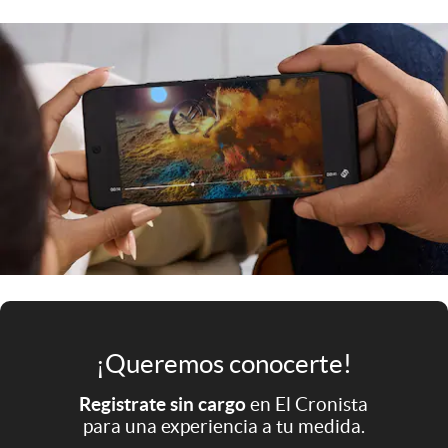
Infotechnology
Clase
Clima
Mundial 2026
Eventos Corporativos
El Cronista Studio
Mediakit
abre en nueva pestaña
Argentina
¡Queremos conocerte!
Registrate sin cargo
en El Cronista
para una experiencia a tu medida.