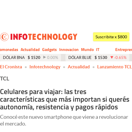
Últimas noticias
Dólar
Suscribite x $800
Members
tomonedas
Actualidad
Gadgets
Innovacion
Mundo
IT
Entrepre
CIO
Business
Economía y Política
DÓLAR BNA
$
1520
0.00
%
DÓLAR BLUE
$
1530
-0.65
%
El Cronista
Infotechnology
Actualidad
Lanzamiento TCL
Finanzas y Mercados
TCL
Mercados Online
Celulares para viajar: las tres
Negocios
características que más importan si querés
Columnistas
autonomía, resistencia y pagos rápidos
Otras secciones
Conocé este nuevo smartphone que viene a revolucionar
el mercado.
Apertura