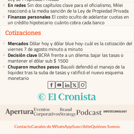
En redes
Sin dos capítulos clave para el oficialismo, Milei
reaccionó a la media sanción de la Ley de Propiedad Privada
Finanzas personales
El costo oculto de adelantar cuotas en
un crédito hipotecario: cuánto cobra cada banco
Cotizaciones
Mercados
Dólar hoy y dólar blue hoy: cuál es la cotización del
viernes 7 de agosto minuto a minuto
Decisión clave
BCRA frente a un dilema: bajar las tasas o
mantener el dólar sub $ 1500
Chuparon muchos pesos
Bausili defendió el manejo de la
liquidez tras la suba de tasas y ratificó el nuevo esquema
monetario
abre en nueva pestaña
abre en nueva pestaña
abre en nueva pestaña
abre en nueva pestaña
abre en nueva pestaña
Contacto
Canales de WhatsApp
Suscribite
Quiénes Somos