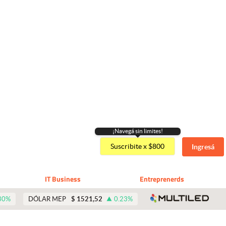
¡Navegá sin limites!
Suscribite x $800
Ingresá
IT Business
Entreprenerds
abre 
30
%
DÓLAR MEP
$
1521,52
0.23
%