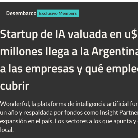
Infotechnology
Desembarco
Exclusivo Members
Clase
Clima
Startup de IA valuada en u
Mundial 2026
millones llega a la Argentin
Eventos Corporativos
a las empresas y qué emple
El Cronista Studio
Mediakit
cubrir
abre en nueva pestaña
Wonderful, la plataforma de inteligencia artificial 
un año y respaldada por fondos como Insight Partne
expansión en el país. Los sectores a los que apunta y
local.