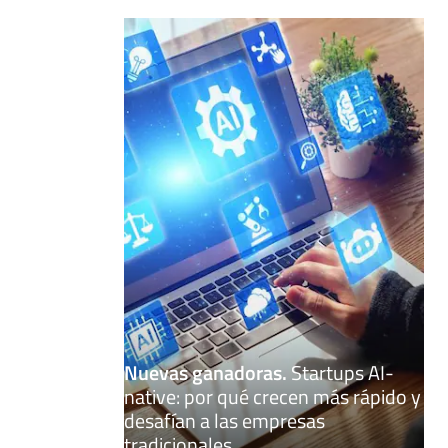
Nuevas ganadoras
.
Startups AI-
native: por qué crecen más rápido y
desafían a las empresas
tradicionales