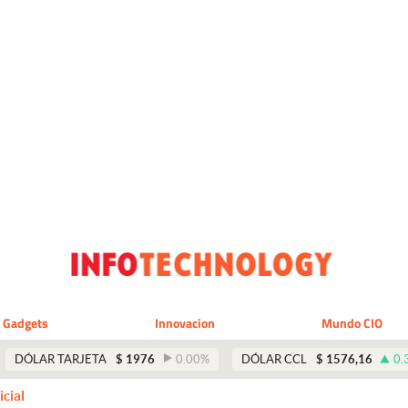
Gadgets
Innovacion
Mundo CIO
DÓLAR TARJETA
$
1976
0.00
%
DÓLAR CCL
$
1576,16
0.
icial