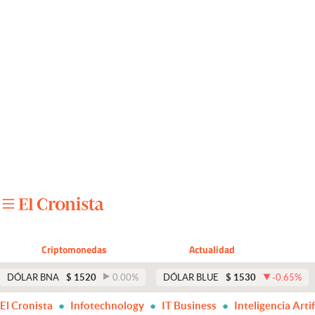
Últimas noticias
Dólar
Members
Economía y Política
Finanzas y Mercados
Mercados Online
Negocios
Columnistas
Criptomonedas
Actualidad
Otras secciones
DÓLAR BNA
$
1520
0.00
%
DÓLAR BLUE
$
1530
-0.65
%
Apertura
El Cronista
Infotechnology
IT Business
Inteligencia Artif