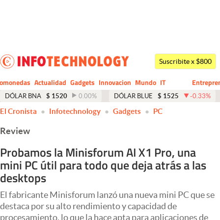
Últimas noticias
Dólar
Suscribite x $800
Members
tomonedas
Actualidad
Gadgets
Innovacion
Mundo
IT
Entrepre
CIO
Business
Economía y Política
DÓLAR BNA
$
1520
0.00
%
DÓLAR BLUE
$
1525
-0.33
%
El Cronista
Infotechnology
Gadgets
PC
Finanzas y Mercados
Review
Mercados Online
Probamos la Minisforum AI X1 Pro, una
Negocios
mini PC útil para todo que deja atrás a las
Columnistas
desktops
Otras secciones
El fabricante Minisforum lanzó una nueva mini PC que se
destaca por su alto rendimiento y capacidad de
Apertura
procesamiento, lo que la hace apta para aplicaciones de