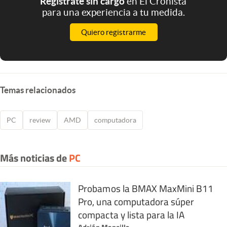
Registrate sin cargo
en El Cronista
para una experiencia a tu medida.
Quiero registrarme
Temas relacionados
PC
review
AMD
computadora
Más noticias de
PC
Probamos la BMAX MaxMini B11
Pro, una computadora súper
compacta y lista para la IA