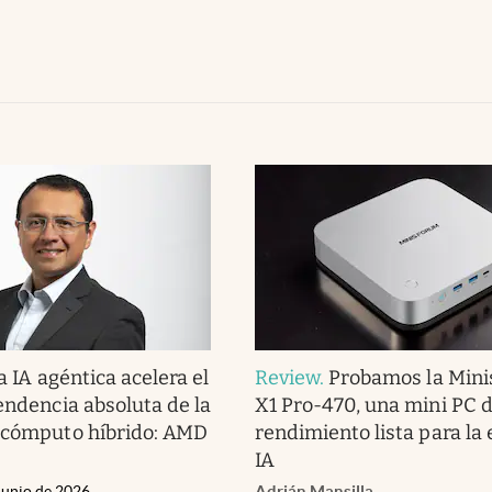
a IA agéntica acelera el
Review
.
Probamos la Mini
pendencia absoluta de la
X1 Pro-470, una mini PC d
 cómputo híbrido: AMD
rendimiento lista para la 
IA
Junio de 2026
Adrián Mansilla