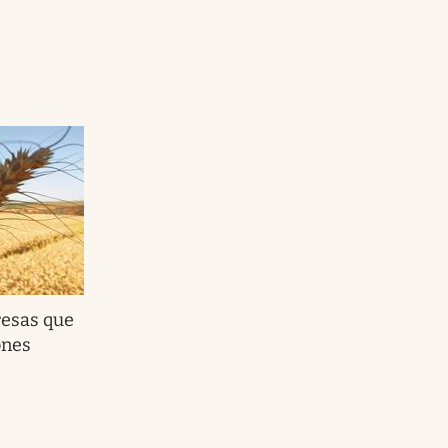
resas que
ones