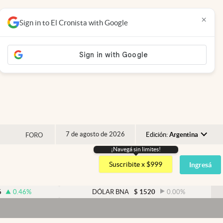
×
Sign in to El Cronista with Google
7 de agosto de 2026
Edición:
Argentina
FORO
¡Navegá sin limites!
Argentina
Suscribite x $999
Ingresá
España
México
DÓLAR BNA
$
1520
0.00
%
DÓL
USA
Dól
Colombia