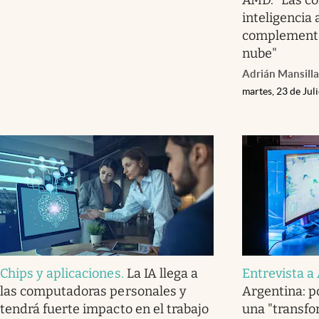
inteligencia 
complemento
nube"
Adrián Mansilla
martes, 23 de Jul
Chips y aplicaciones
.
La IA llega a
Entrevista 
las computadoras personales y
Argentina: po
tendrá fuerte impacto en el trabajo
una "transfo