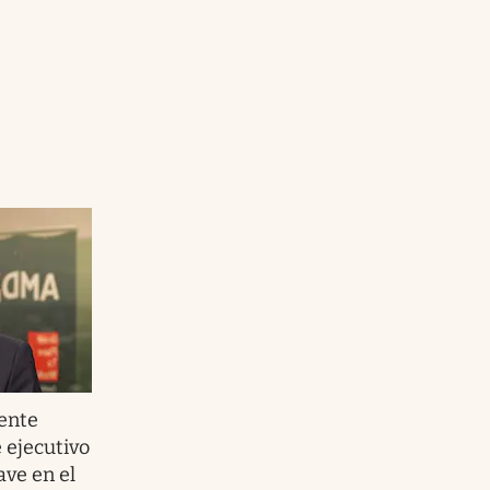
rente
 ejecutivo
ave en el