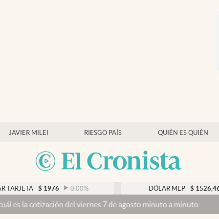
JAVIER MILEI
RIESGO PAÍS
QUIÉN ES QUIÉN
1976
0.00
%
DÓLAR MEP
$
1526,46
0.46
%
n del viernes 7 de agosto minuto a minuto