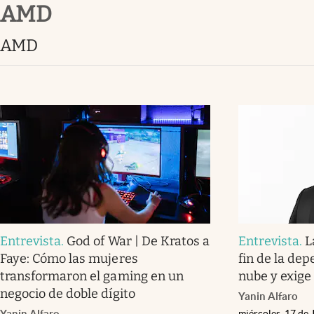
AMD
Infotechnology
Clase
AMD
Clima
Mundial 2026
Eventos Corporativos
El Cronista Studio
Mediakit
abre en nueva pestaña
Entrevista
.
God of War | De Kratos a
Entrevista
.
L
Faye: Cómo las mujeres
fin de la de
transformaron el gaming en un
nube y exige
negocio de doble dígito
Yanin Alfaro
Yanin Alfaro
miércoles, 17 de 