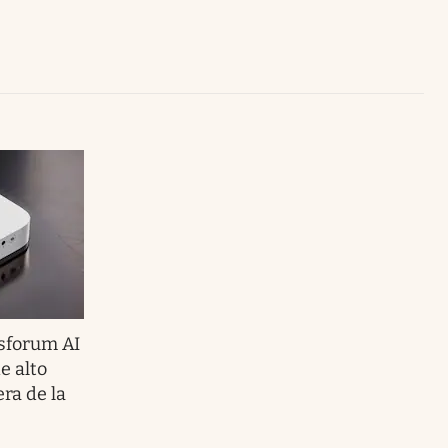
Uruguay
sforum AI
e alto
era de la