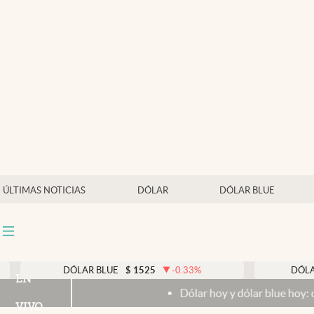
Últimas noticias
Dólar
Members
Economía y Política
Finanzas y Mercados
Mercados Online
ÚLTIMAS NOTICIAS
DÓLAR
DÓLAR BLUE
Negocios
Columnistas
Otras secciones
DÓLAR BLUE
$
1525
-0.33
%
DÓLAR TARJETA
$
EN
Dólar hoy y dólar blue hoy: cuál es la cotizació
Apertura
VIVO