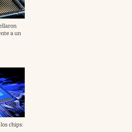
ellaron
ente a un
los chips: