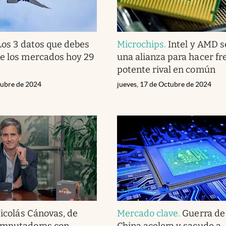
Los 3 datos que debes
Microchips
.
Intel y AMD s
e los mercados hoy 29
una alianza para hacer fr
potente rival en común
tubre de 2024
jueves, 17 de Octubre de 2024
icolás Cánovas, de
Mercado clave
.
Guerra de 
omputadoras con
China acelera y sacude a