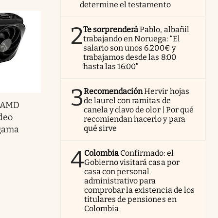
determine el testamento
2
Te sorprenderá
Pablo, albañil
trabajando en Noruega: “El
salario son unos 6.200€ y
trabajamos desde las 8:00
hasta las 16:00”
3
Recomendación
Hervir hojas
de laurel con ramitas de
 AMD
canela y clavo de olor | Por qué
deo
recomiendan hacerlo y para
qué sirve
 gama
4
Colombia
Confirmado: el
Gobierno visitará casa por
casa con personal
administrativo para
comprobar la existencia de los
titulares de pensiones en
Colombia