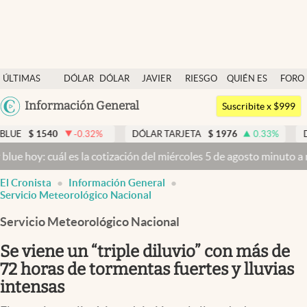
Últimas noticias
ÚLTIMAS
DÓLAR
DÓLAR
JAVIER
RIESGO
QUIÉN ES
FORO
Dólar
NOTICIAS
BLUE
MILEI
PAÍS
QUIÉN
Argentina
Información General
Members
Suscribite x $999
España
Economía y Política
0
-0.32
%
DÓLAR TARJETA
$
1976
0.33
%
DÓLAR MEP
México
ál es la cotización del miércoles 5 de agosto minuto a minuto
Dólar 
Finanzas y Mercados
USA
El Cronista
Información General
Mercados Online
Colombia
Servicio Meteorológico Nacional
Uruguay
Negocios
Servicio Meteorológico Nacional
Columnistas
Se viene un “triple diluvio” con más de
Otras secciones
72 horas de tormentas fuertes y lluvias
intensas
Apertura