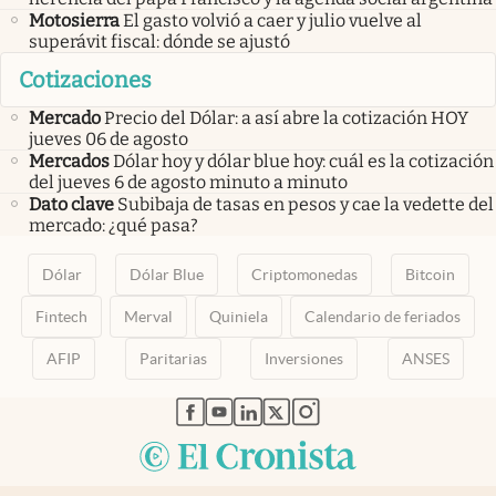
Motosierra
El gasto volvió a caer y julio vuelve al
superávit fiscal: dónde se ajustó
Cotizaciones
Mercado
Precio del Dólar: a así abre la cotización HOY
jueves 06 de agosto
Mercados
Dólar hoy y dólar blue hoy: cuál es la cotización
del jueves 6 de agosto minuto a minuto
Dato clave
Subibaja de tasas en pesos y cae la vedette del
mercado: ¿qué pasa?
Dólar
Dólar Blue
Criptomonedas
Bitcoin
Fintech
Merval
Quiniela
Calendario de feriados
AFIP
Paritarias
Inversiones
ANSES
abre en nueva pestaña
abre en nueva pestaña
abre en nueva pestaña
abre en nueva pestaña
abre en nueva pestaña