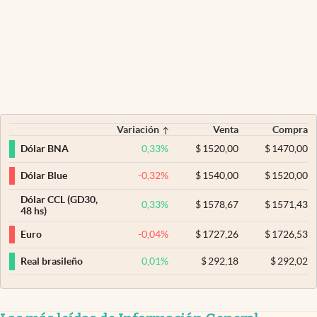
Variación
Venta
Compra
0,33
%
$
1520,00
$
1470,00
Dólar BNA
-0,32
%
$
1540,00
$
1520,00
Dólar Blue
Dólar CCL (GD30,
0,33
%
$
1578,67
$
1571,43
48 hs)
-0,04
%
$
1727,26
$
1726,53
Euro
0,01
%
$
292,18
$
292,02
Real brasileño