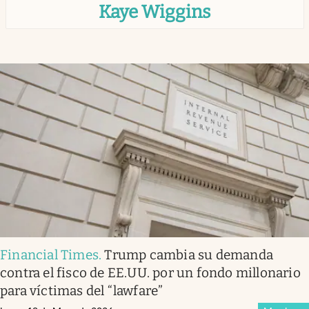
Kaye Wiggins
Infotechnology
Clase
Clima
Mundial 2026
Eventos Corporativos
El Cronista Studio
Mediakit
abre en nueva pestaña
Argentina
Financial Times
.
Trump cambia su demanda
contra el fisco de EE.UU. por un fondo millonario
para víctimas del “lawfare”