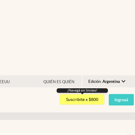
Edición:
Argentina
 EEUU
QUIÉN ES QUIÉN
¡Navegá sin limites!
Argentina
Suscribite x $800
Ingresá
España
México
USA
Colombia