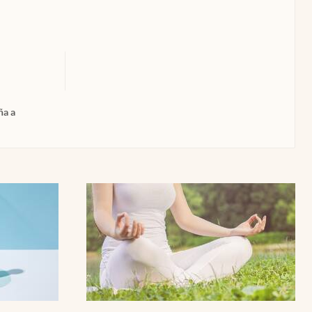
Uruguay
ña a