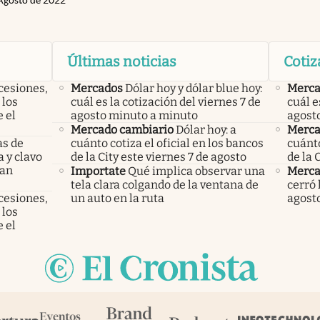
 Agosto de 2022
Últimas noticias
Cotiz
cesiones,
Mercados
Dólar hoy y dólar blue hoy:
Merca
 los
cuál es la cotización del viernes 7 de
cuál e
 el
agosto minuto a minuto
agost
Mercado cambiario
Dólar hoy: a
Merca
as de
cuánto cotiza el oficial en los bancos
cuánto
a y clavo
de la City este viernes 7 de agosto
de la 
dan
Importate
Qué implica observar una
Merca
tela clara colgando de la ventana de
cerró 
cesiones,
un auto en la ruta
agost
 los
 el