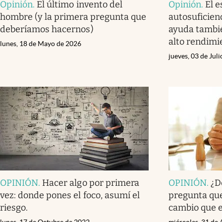
Opinión
.
El último invento del
Opinión
.
El e
hombre (y la primera pregunta que
autosuficien
deberíamos hacernos)
ayuda tambié
alto rendimi
lunes, 18 de Mayo de 2026
jueves, 03 de Jul
OPINIÓN
.
Hacer algo por primera
OPINIÓN
.
¿D
vez: donde pones el foco, asumí el
pregunta que
riesgo.
cambio que 