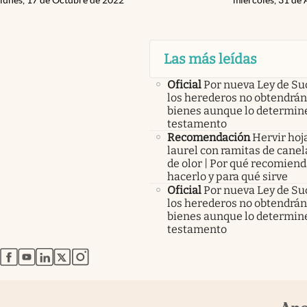
lunes, 17 de Octubre de 2022
miércoles, 31 de
Las más leídas
Oficial
Por nueva Ley de Su
los herederos no obtendrán
bienes aunque lo determine
testamento
Recomendación
Hervir hoj
laurel con ramitas de canel
de olor | Por qué recomien
hacerlo y para qué sirve
Oficial
Por nueva Ley de Su
los herederos no obtendrán
bienes aunque lo determine
testamento
abre en nueva pestaña
abre en nueva pestaña
abre en nueva pestaña
abre en nueva pestaña
abre en nueva pestaña