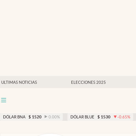
Últimas noticias
Dólar
Members
Economía y Política
Finanzas y Mercados
Mercados Online
ULTIMAS NOTICIAS
ELECCIONES 2025
Negocios
Columnistas
Otras secciones
DÓLAR BNA
$
1520
0.00
%
DÓLAR BLUE
$
1530
-0.65
%
Apertura