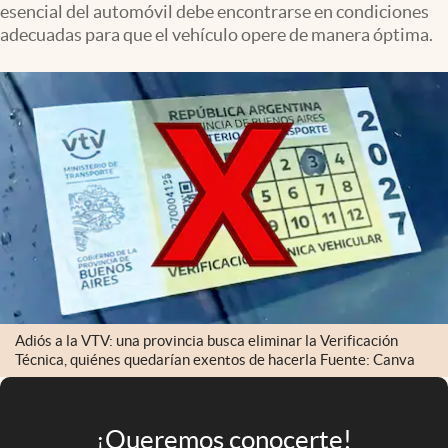
esencial del automóvil debe encontrarse en condiciones
Infotechnology
adecuadas para que el vehículo opere de manera óptima.
Clase
Clima
Mundial 2026
Eventos Corporativos
El Cronista Studio
Mediakit
abre en nueva pestaña
Argentina
Adiós a la VTV: una provincia busca eliminar la Verificación
Técnica, quiénes quedarían exentos de hacerla Fuente: Canva
¡Queremos conocerte!