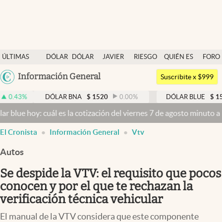
Últimas noticias
ÚLTIMAS
DÓLAR
DÓLAR
JAVIER
RIESGO
QUIÉN ES
FORO
Dólar
NOTICIAS
BLUE
MILEI
PAÍS
QUIÉN
Argentina
Información General
Members
Suscribite x $999
España
Economía y Política
DÓLAR BNA
$
1520
0.00
%
DÓLAR BLUE
$
1525
-0.33
México
: cuál es la cotización del viernes 7 de agosto minuto a minuto
Dóla
Finanzas y Mercados
USA
El Cronista
Información General
Vtv
Mercados Online
Colombia
Uruguay
Autos
Negocios
Se despide la VTV: el requisito que pocos
Columnistas
conocen y por el que te rechazan la
Otras secciones
verificación técnica vehicular
Apertura
El manual de la VTV considera que este componente