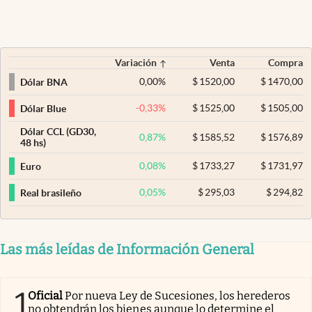
Variación
Venta
Compra
0,00
%
$
1520,00
$
1470,00
Dólar BNA
-0,33
%
$
1525,00
$
1505,00
Dólar Blue
Dólar CCL (GD30,
0,87
%
$
1585,52
$
1576,89
48 hs)
0,08
%
$
1733,27
$
1731,97
Euro
0,05
%
$
295,03
$
294,82
Real brasileño
Las más leídas de Información General
1
Oficial
Por nueva Ley de Sucesiones, los herederos
no obtendrán los bienes aunque lo determine el