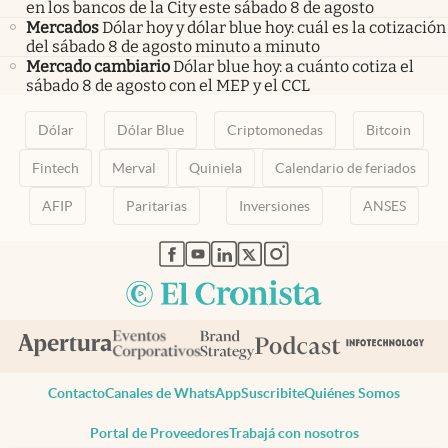
en los bancos de la City este sábado 8 de agosto
Mercados
Dólar hoy y dólar blue hoy: cuál es la cotización
del sábado 8 de agosto minuto a minuto
Mercado cambiario
Dólar blue hoy: a cuánto cotiza el
sábado 8 de agosto con el MEP y el CCL
Dólar
Dólar Blue
Criptomonedas
Bitcoin
Fintech
Merval
Quiniela
Calendario de feriados
AFIP
Paritarias
Inversiones
ANSES
abre en nueva pestaña
abre en nueva pestaña
abre en nueva pestaña
abre en nueva pestaña
abre en nueva pestaña
Contacto
Canales de WhatsApp
Suscribite
Quiénes Somos
Portal de Proveedores
Trabajá con nosotros