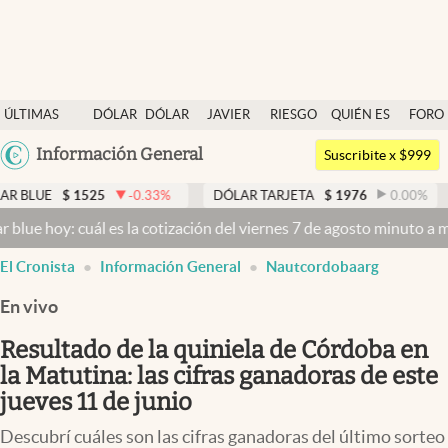
Últimas noticias
ÚLTIMAS
DÓLAR
DÓLAR
JAVIER
RIESGO
QUIÉN ES
FORO
Dólar
NOTICIAS
BLUE
MILEI
PAÍS
QUIÉN
Argentina
Información General
Members
Suscribite x $999
España
Economía y Política
1525
-0.33
%
DÓLAR TARJETA
$
1976
0.00
%
DÓLAR M
México
cuál es la cotización del viernes 7 de agosto minuto a minuto
Dólar 
Finanzas y Mercados
USA
El Cronista
Información General
Nautcordobaarg
Mercados Online
Colombia
Uruguay
En vivo
Negocios
Resultado de la quiniela de Córdoba en
Columnistas
la Matutina: las cifras ganadoras de este
Otras secciones
jueves 11 de junio
Apertura
Descubrí cuáles son las cifras ganadoras del último sorteo