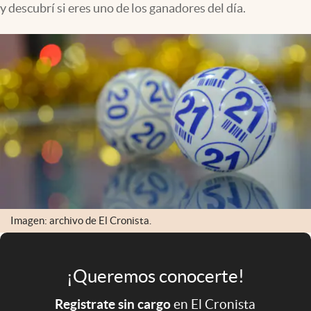
y descubrí si eres uno de los ganadores del día.
Infotechnology
Clase
Clima
Mundial 2026
Eventos Corporativos
El Cronista Studio
Mediakit
abre en nueva pestaña
Argentina
Imagen: archivo de El Cronista.
¡Queremos conocerte!
Registrate sin cargo
en El Cronista