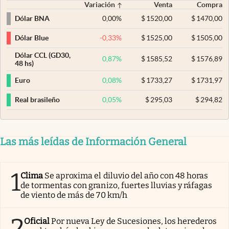
Variación
Venta
Compra
0,00
%
$
1520,00
$
1470,00
Dólar BNA
-0,33
%
$
1525,00
$
1505,00
Dólar Blue
Dólar CCL (GD30,
0,87
%
$
1585,52
$
1576,89
48 hs)
0,08
%
$
1733,27
$
1731,97
Euro
0,05
%
$
295,03
$
294,82
Real brasileño
Las más leídas de Información General
1
Clima
Se aproxima el diluvio del año con 48 horas
de tormentas con granizo, fuertes lluvias y ráfagas
de viento de más de 70 km/h
2
Oficial
Por nueva Ley de Sucesiones, los herederos