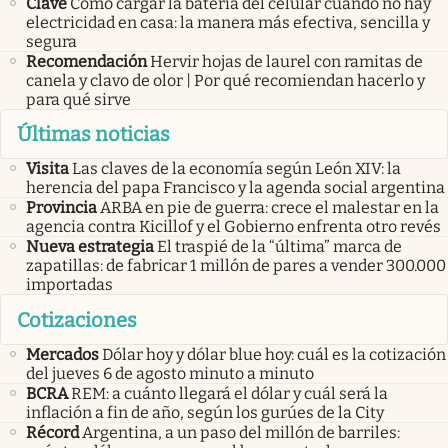
Clave
Cómo cargar la batería del celular cuando no hay
electricidad en casa: la manera más efectiva, sencilla y
segura
Recomendación
Hervir hojas de laurel con ramitas de
canela y clavo de olor | Por qué recomiendan hacerlo y
para qué sirve
Últimas noticias
Visita
Las claves de la economía según León XIV: la
herencia del papa Francisco y la agenda social argentina
Provincia
ARBA en pie de guerra: crece el malestar en la
agencia contra Kicillof y el Gobierno enfrenta otro revés
Nueva estrategia
El traspié de la “última” marca de
zapatillas: de fabricar 1 millón de pares a vender 300.000
importadas
Cotizaciones
Mercados
Dólar hoy y dólar blue hoy: cuál es la cotización
del jueves 6 de agosto minuto a minuto
BCRA
REM: a cuánto llegará el dólar y cuál será la
inflación a fin de año, según los gurúes de la City
Récord
Argentina, a un paso del millón de barriles: