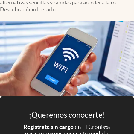
alternativas sencillas y rápidas para acceder a la red.
Infotechnology
Descubra cómo lograrlo.
Clase
Clima
Mundial 2026
Eventos Corporativos
El Cronista Studio
Mediakit
abre en nueva pestaña
Argentina
¡Queremos conocerte!
Registrate sin cargo
en El Cronista
para una experiencia a tu medida.