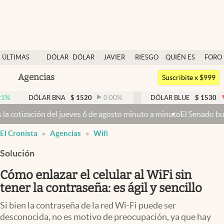
Últimas noticias
ÚLTIMAS
DÓLAR
DÓLAR
JAVIER
RIESGO
QUIÉN ES
FORO
Dólar
NOTICIAS
BLUE
MILEI
PAÍS
QUIÉN
Argentina
Agencias
Members
Suscribite x $999
España
Economía y Política
ÓLAR BNA
$
1520
0.00
%
DÓLAR BLUE
$
1530
-0.65
%
México
 6 de agosto minuto a minuto
El Senado busca aprobar la Ley de Prop
Finanzas y Mercados
USA
El Cronista
Agencias
Wifi
Mercados Online
Colombia
Uruguay
Solución
Negocios
Cómo enlazar el celular al WiFi sin
Columnistas
tener la contraseña: es ágil y sencillo
Otras secciones
Si bien la contraseña de la red Wi-Fi puede ser
Apertura
desconocida, no es motivo de preocupación, ya que hay