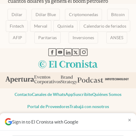
cuántos dólares ya genera el boom petrolero
Dólar
Dólar Blue
Criptomonedas
Bitcoin
Fintech
Merval
Quiniela
Calendario de feriados
AFIP
Paritarias
Inversiones
ANSES
abre en nueva pestaña
abre en nueva pestaña
abre en nueva pestaña
abre en nueva pestaña
abre en nueva pestaña
Contacto
Canales de WhatsApp
Suscribite
Quiénes Somos
Portal de Proveedores
Trabajá con nosotros
Copyright 2025 cronista.com
×
Sign in to El Cronista with Google
Todos los derechos reservados
Términos y condiciones