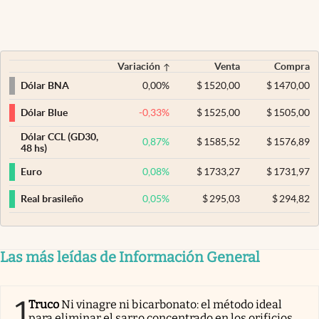
Variación
Venta
Compra
0,00
%
$
1520,00
$
1470,00
Dólar BNA
-0,33
%
$
1525,00
$
1505,00
Dólar Blue
Dólar CCL (GD30,
0,87
%
$
1585,52
$
1576,89
48 hs)
0,08
%
$
1733,27
$
1731,97
Euro
0,05
%
$
295,03
$
294,82
Real brasileño
Las más leídas de Información General
1
Truco
Ni vinagre ni bicarbonato: el método ideal
para eliminar el sarro concentrado en los orificios