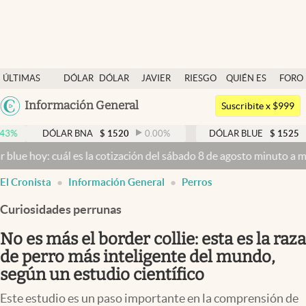
Últimas noticias
ÚLTIMAS
DÓLAR
DÓLAR
JAVIER
RIESGO
QUIÉN ES
FORO
Dólar
NOTICIAS
BLUE
MILEI
PAÍS
QUIÉN
Argentina
Información General
Members
Suscribite x $999
España
Economía y Política
DÓLAR BNA
$
1520
0.00
%
DÓLAR BLUE
$
1525
-0.33
%
México
uál es la cotización del sábado 8 de agosto minuto a minuto
Dólar h
Finanzas y Mercados
USA
El Cronista
Información General
Perros
Mercados Online
Colombia
Uruguay
Curiosidades perrunas
Negocios
No es más el border collie: esta es la raza
Columnistas
de perro más inteligente del mundo,
Otras secciones
según un estudio científico
Apertura
Este estudio es un paso importante en la comprensión de