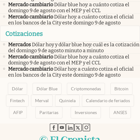
Mercado cambiario
Dólar blue hoy: a cuánto cotiza el
domingo 9 de agosto con el MEP y el CCL
Mercado cambiario
Dólar hoy: a cuánto cotiza el oficial
en los bancos de la City este domingo 9 de agosto
Cotizaciones
Mercados
Dólar hoy y dólar blue hoy: cuál es la cotización
del domingo 9 de agosto minuto a minuto
Mercado cambiario
Dólar blue hoy: a cuánto cotiza el
domingo 9 de agosto con el MEP y el CCL
Mercado cambiario
Dólar hoy: a cuánto cotiza el oficial
en los bancos de la City este domingo 9 de agosto
Dólar
Dólar Blue
Criptomonedas
Bitcoin
Fintech
Merval
Quiniela
Calendario de feriados
AFIP
Paritarias
Inversiones
ANSES
abre en nueva pestaña
abre en nueva pestaña
abre en nueva pestaña
abre en nueva pestaña
abre en nueva pestaña