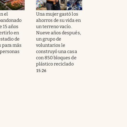
n el
Una mujer gastó los
abandonado
ahorros de su vida en
e 15 años
un terreno vacío.
rtirlo en
Nueve años después,
stadio de
un grupo de
s para más
voluntarios le
 personas
construyó una casa
con 850 bloques de
plástico reciclado
15:26