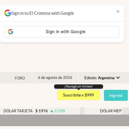
×
Sign in to El Cronista with Google
6 de agosto de 2026
Edición:
Argentina
FORO
¡Navegá sin limites!
Argentina
Suscribite x $999
Ingresá
España
México
ARJETA
$
1976
0.33
%
DÓLAR MEP
$
1518,45
USA
Colombia