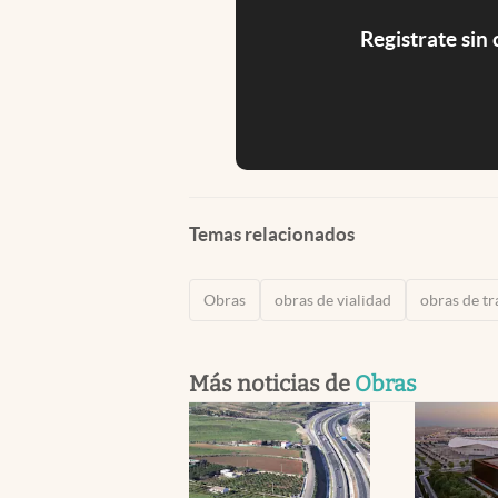
Registrate sin
Temas relacionados
Obras
obras de vialidad
obras de t
Más noticias de
Obras