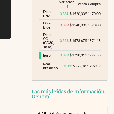
Variación
Venta
Compra
Dólar
0,33
%
$
1520,00
$
1470,00
BNA
Dólar
-0,32
%
$
1540,00
$
1520,00
Blue
Dólar
CCL
0,33
%
$
1578,67
$
1571,43
(GD30,
48 hs)
0,02
%
$
1728,31
$
1727,58
Euro
Real
0,01
%
$
292,18
$
292,02
brasileño
Las más leídas de Información
General
Oficial
Por nueva Ley de