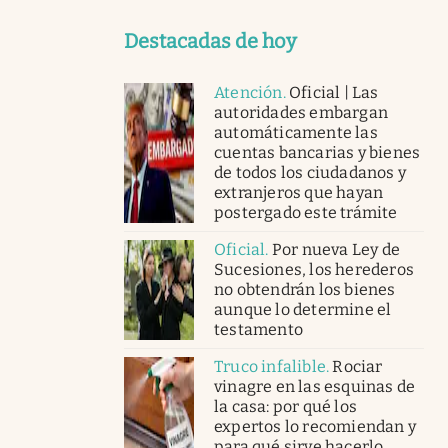
Destacadas de hoy
Atención
.
Oficial | Las
autoridades embargan
automáticamente las
cuentas bancarias y bienes
de todos los ciudadanos y
extranjeros que hayan
postergado este trámite
Oficial
.
Por nueva Ley de
Sucesiones, los herederos
no obtendrán los bienes
aunque lo determine el
testamento
Truco infalible
.
Rociar
vinagre en las esquinas de
la casa: por qué los
expertos lo recomiendan y
para qué sirve hacerlo