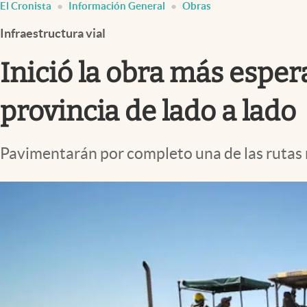
El Cronista
Información General
Obras
Infotechnology
Infraestructura vial
Clase
Clima
Inició la obra más esper
Mundial 2026
provincia de lado a lado
Eventos Corporativos
El Cronista Studio
Pavimentarán por completo una de las rutas m
Mediakit
abre en nueva pestaña