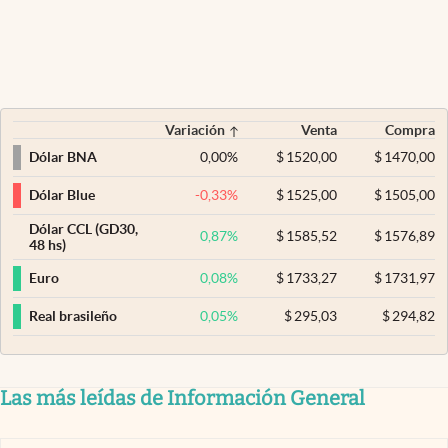
Variación
Venta
Compra
0,00
%
$
1520,00
$
1470,00
Dólar BNA
-0,33
%
$
1525,00
$
1505,00
Dólar Blue
Dólar CCL (GD30,
0,87
%
$
1585,52
$
1576,89
48 hs)
0,08
%
$
1733,27
$
1731,97
Euro
0,05
%
$
295,03
$
294,82
Real brasileño
Las más leídas de Información General