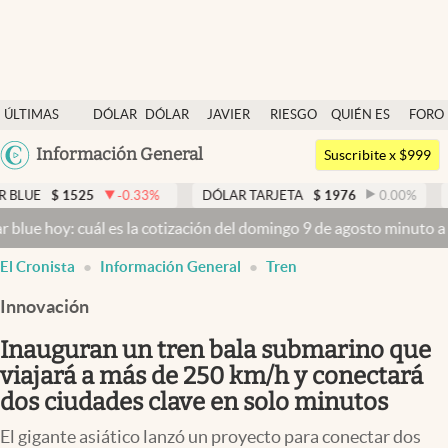
Últimas noticias
ÚLTIMAS
DÓLAR
DÓLAR
JAVIER
RIESGO
QUIÉN ES
FORO
Dólar
NOTICIAS
BLUE
MILEI
PAÍS
QUIÉN
Argentina
Información General
Members
Suscribite x $999
España
Economía y Política
-0.33
%
DÓLAR TARJETA
$
1976
0.00
%
DÓLAR MEP
$
México
l es la cotización del domingo 9 de agosto minuto a minuto
Dólar ho
Finanzas y Mercados
USA
El Cronista
Información General
Tren
Mercados Online
Colombia
Uruguay
Innovación
Negocios
Inauguran un tren bala submarino que
Columnistas
viajará a más de 250 km/h y conectará
Otras secciones
dos ciudades clave en solo minutos
Apertura
El gigante asiático lanzó un proyecto para conectar dos