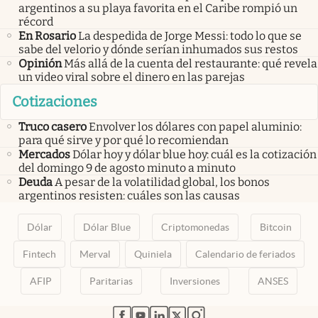
argentinos a su playa favorita en el Caribe rompió un
récord
En Rosario
La despedida de Jorge Messi: todo lo que se
sabe del velorio y dónde serían inhumados sus restos
Opinión
Más allá de la cuenta del restaurante: qué revela
un video viral sobre el dinero en las parejas
Cotizaciones
Truco casero
Envolver los dólares con papel aluminio:
para qué sirve y por qué lo recomiendan
Mercados
Dólar hoy y dólar blue hoy: cuál es la cotización
del domingo 9 de agosto minuto a minuto
Deuda
A pesar de la volatilidad global, los bonos
argentinos resisten: cuáles son las causas
Dólar
Dólar Blue
Criptomonedas
Bitcoin
Fintech
Merval
Quiniela
Calendario de feriados
AFIP
Paritarias
Inversiones
ANSES
abre en nueva pestaña
abre en nueva pestaña
abre en nueva pestaña
abre en nueva pestaña
abre en nueva pestaña