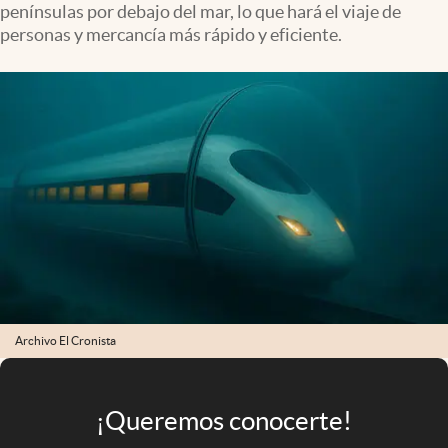
penínsulas por debajo del mar, lo que hará el viaje de
Infotechnology
personas y mercancía más rápido y eficiente.
Clase
Clima
Mundial 2026
Eventos Corporativos
El Cronista Studio
Mediakit
abre en nueva pestaña
Argentina
Archivo El Cronista
¡Queremos conocerte!