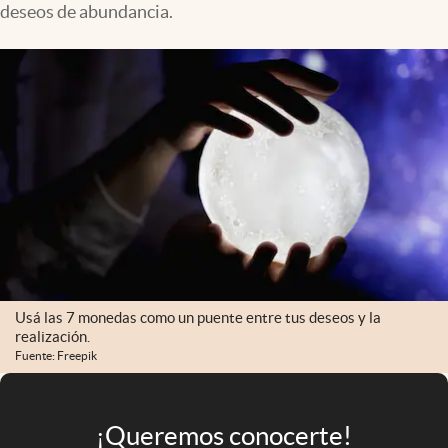
deseos de abundancia.
Infotechnology
Clase
Clima
Mundial 2026
Eventos Corporativos
El Cronista Studio
Mediakit
abre en nueva pestaña
Argentina
Usá las 7 monedas como un puente entre tus deseos y la
realización.
Fuente: Freepik
¡Queremos conocerte!