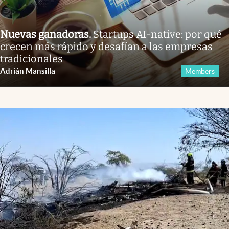
Nuevas ganadoras
.
Startups AI-native: por qué
crecen más rápido y desafían a las empresas
tradicionales
Adrián Mansilla
Members