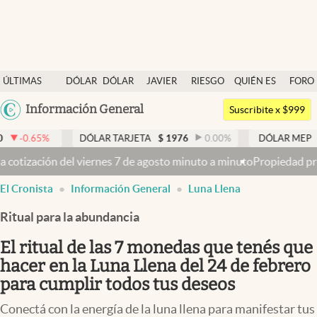
Últimas noticias
ÚLTIMAS
DÓLAR
DÓLAR
JAVIER
RIESGO
QUIÉN ES
FORO
Dólar
NOTICIAS
BLUE
MILEI
PAÍS
QUIÉN
Argentina
Información General
Members
Suscribite x $999
España
Economía y Política
DÓLAR TARJETA
$
1976
0.00
%
DÓLAR MEP
$
1521,52
0.
México
e agosto minuto a minuto
Propiedad privada: el Senado dio media sa
Finanzas y Mercados
USA
El Cronista
Información General
Luna Llena
Mercados Online
Colombia
Uruguay
Ritual para la abundancia
Negocios
El ritual de las 7 monedas que tenés que
Columnistas
hacer en la Luna Llena del 24 de febrero
Otras secciones
para cumplir todos tus deseos
Apertura
Conectá con la energía de la luna llena para manifestar tus