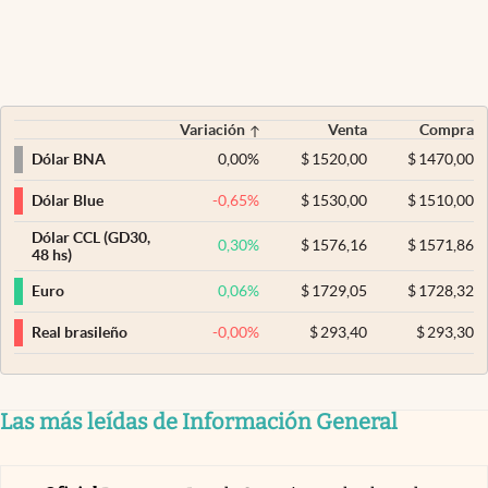
Variación
Venta
Compra
0,00
%
$
1520,00
$
1470,00
Dólar BNA
-0,65
%
$
1530,00
$
1510,00
Dólar Blue
Dólar CCL (GD30,
0,30
%
$
1576,16
$
1571,86
48 hs)
0,06
%
$
1729,05
$
1728,32
Euro
-0,00
%
$
293,40
$
293,30
Real brasileño
Las más leídas de Información General