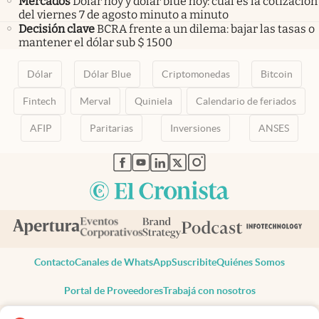
Mercados
Dólar hoy y dólar blue hoy: cuál es la cotización
del viernes 7 de agosto minuto a minuto
Decisión clave
BCRA frente a un dilema: bajar las tasas o
mantener el dólar sub $ 1500
Dólar
Dólar Blue
Criptomonedas
Bitcoin
Fintech
Merval
Quiniela
Calendario de feriados
AFIP
Paritarias
Inversiones
ANSES
abre en nueva pestaña
abre en nueva pestaña
abre en nueva pestaña
abre en nueva pestaña
abre en nueva pestaña
Contacto
Canales de WhatsApp
Suscribite
Quiénes Somos
Portal de Proveedores
Trabajá con nosotros
Copyright 2025 cronista.com