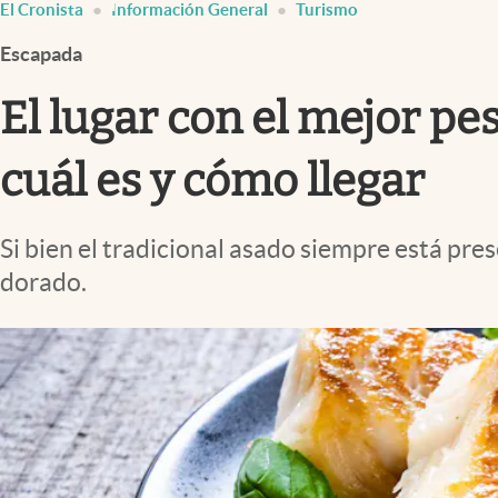
El Cronista
Información General
Turismo
Infotechnology
Escapada
Clase
Clima
El lugar con el mejor pe
Mundial 2026
cuál es y cómo llegar
Eventos Corporativos
El Cronista Studio
Si bien el tradicional asado siempre está pres
Mediakit
dorado.
abre en nueva pestaña