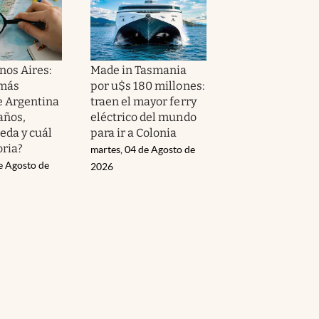
nos Aires:
Made in Tasmania
 más
por u$s 180 millones:
e Argentina
traen el mayor ferry
años,
eléctrico del mundo
eda y cuál
para ir a Colonia
oria?
martes, 04 de Agosto de
e Agosto de
2026