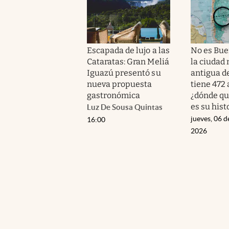
Escapada de lujo a las
No es Bue
Cataratas: Gran Meliá
la ciudad
Iguazú presentó su
antigua d
nueva propuesta
tiene 472 
gastronómica
¿dónde qu
es su hist
Luz De Sousa Quintas
jueves, 06 d
16:00
2026