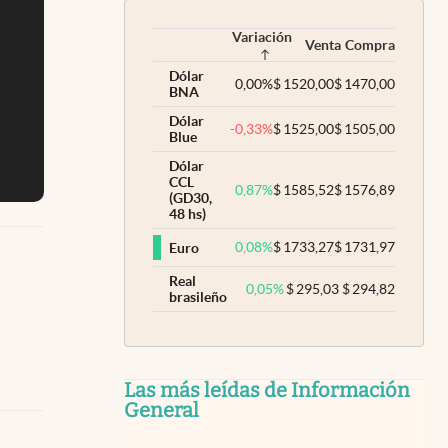
Variación
Venta
Compra
Dólar
0,00
%
$
1520,00
$
1470,00
BNA
Dólar
-0,33
%
$
1525,00
$
1505,00
Blue
Dólar
CCL
0,87
%
$
1585,52
$
1576,89
(GD30,
48 hs)
0,08
%
$
1733,27
$
1731,97
Euro
Real
0,05
%
$
295,03
$
294,82
brasileño
Las más leídas de Información
General