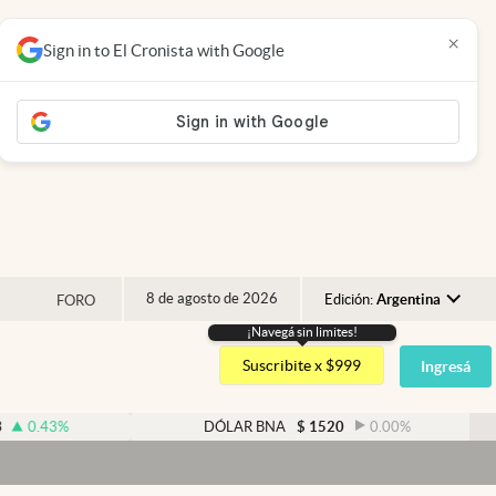
×
Sign in to El Cronista with Google
8 de agosto de 2026
Edición:
Argentina
FORO
¡Navegá sin limites!
Argentina
Suscribite x $999
Ingresá
España
México
DÓLAR BNA
$
1520
0.00
%
USA
Colombia