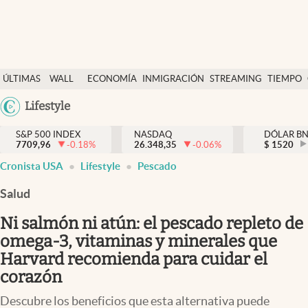
Últimas Noticias
ÚLTIMAS
WALL
ECONOMÍA
INMIGRACIÓN
STREAMING
TIEMPO
Finanzas y economía
NOTICIAS
STREET
Argentina
Lifestyle
Wall Street y dólar
Y
España
Inmigración
DÓLAR
S&P 500 INDEX
NASDAQ
DÓLAR B
7709,96
-0.18
%
26.348,35
-0.06
%
México
$
1520
Trending
Cronista USA
Lifestyle
Pescado
USA
Tiempo
Colombia
Salud
Uruguay
Ciencia y salud
Ni salmón ni atún: el pescado repleto de
Espiritual
omega-3, vitaminas y minerales que
Harvard recomienda para cuidar el
Streaming
corazón
PC y mobile
Descubre los beneficios que esta alternativa puede