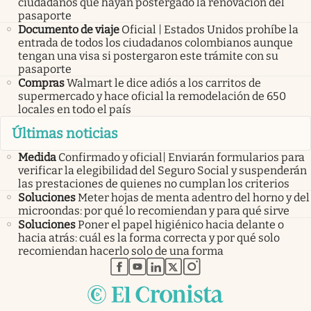
ciudadanos que hayan postergado la renovación del
pasaporte
Documento de viaje
Oficial | Estados Unidos prohíbe la
entrada de todos los ciudadanos colombianos aunque
tengan una visa si postergaron este trámite con su
pasaporte
Compras
Walmart le dice adiós a los carritos de
supermercado y hace oficial la remodelación de 650
locales en todo el país
Últimas noticias
Medida
Confirmado y oficial| Enviarán formularios para
verificar la elegibilidad del Seguro Social y suspenderán
las prestaciones de quienes no cumplan los criterios
Soluciones
Meter hojas de menta adentro del horno y del
microondas: por qué lo recomiendan y para qué sirve
Soluciones
Poner el papel higiénico hacia delante o
hacia atrás: cuál es la forma correcta y por qué solo
recomiendan hacerlo solo de una forma
abre en nueva pestaña
abre en nueva pestaña
abre en nueva pestaña
abre en nueva pestaña
abre en nueva pestaña