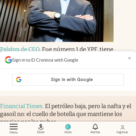
Palabra de CEO
.
Fue número 1 de YPF, tiene
petrolera propia y planea invertir u$s
×
Sign in to El Cronista with Google
3000 millones en Vaca Muerta
Martín Bidegaray
Members
Financial Times
.
El petróleo baja, pero la nafta y el
gasoil no: el cuello de botella que mantiene los
precios por las nubes
Verity Ratcliffe
y
Jamie Smyth
Members
Dolar
Inicio
Alertas
Ingresar
Menú