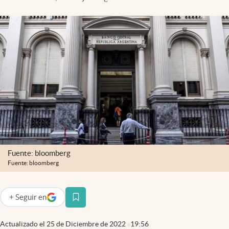
Infotechnology
Clase
Clima
Mundial 2026
Eventos Corporativos
El Cronista Studio
Mediakit
abre en nueva pestaña
Argentina
Fuente: bloomberg
Fuente: bloomberg
+
Seguir
en
abre en nueva pestaña
Actualizado el
25 de Diciembre de 2022
19:56