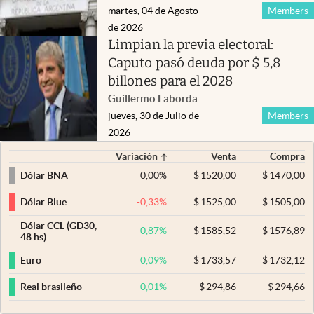
martes, 04 de Agosto
Members
de 2026
Limpian la previa electoral:
Caputo pasó deuda por $ 5,8
billones para el 2028
Guillermo Laborda
jueves, 30 de Julio de
Members
2026
Variación
Venta
Compra
0,00
%
$
1520,00
$
1470,00
Dólar BNA
-0,33
%
$
1525,00
$
1505,00
Dólar Blue
Dólar CCL (GD30,
0,87
%
$
1585,52
$
1576,89
48 hs)
0,09
%
$
1733,57
$
1732,12
Euro
0,01
%
$
294,86
$
294,66
Real brasileño