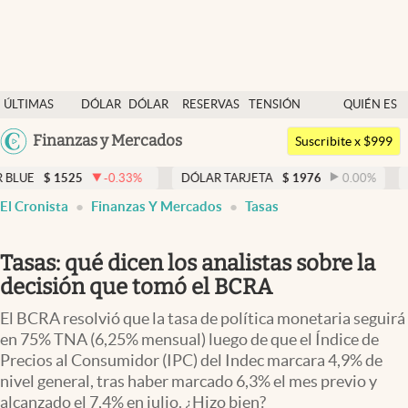
Últimas noticias
ÚLTIMAS
DÓLAR
DÓLAR
RESERVAS
TENSIÓN
QUIÉN ES
Dólar
NOTICIAS
BLUE
BCRA
GEOPOLÍTICA
QUIÉN
Argentina
Finanzas y Mercados
Members
Suscribite x $999
España
Economía y Política
525
-0.33
%
DÓLAR TARJETA
$
1976
0.00
%
DÓLAR M
México
El Cronista
Finanzas Y Mercados
Tasas
Finanzas y Mercados
USA
Mercados Online
Colombia
Tasas: qué dicen los analistas sobre la
Uruguay
Negocios
decisión que tomó el BCRA
Columnistas
El BCRA resolvió que la tasa de política monetaria seguirá
en 75% TNA (6,25% mensual) luego de que el Índice de
Otras secciones
Precios al Consumidor (IPC) del Indec marcara 4,9% de
nivel general, tras haber marcado 6,3% el mes previo y
Apertura
alcanzado el 7,4% en julio. ¿Hizo bien?