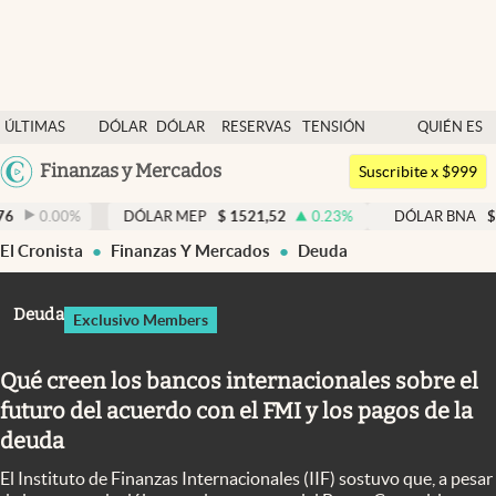
Últimas noticias
ÚLTIMAS
DÓLAR
DÓLAR
RESERVAS
TENSIÓN
QUIÉN ES
Dólar
NOTICIAS
BLUE
BCRA
GEOPOLÍTICA
QUIÉN
Argentina
Finanzas y Mercados
Members
Suscribite x $999
España
Economía y Política
DÓLAR MEP
$
1521,52
0.23
%
DÓLAR BNA
$
1520
0.00
México
El Cronista
Finanzas Y Mercados
Deuda
Finanzas y Mercados
USA
Mercados Online
Colombia
Deuda
Exclusivo Members
Uruguay
Negocios
Qué creen los bancos internacionales sobre el
Columnistas
futuro del acuerdo con el FMI y los pagos de la
Otras secciones
deuda
Apertura
El Instituto de Finanzas Internacionales (IIF) sostuvo que, a pesar