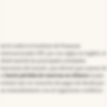
Así lo indicó el Instituto de Finanzas
Internacionales (IFF, por sus siglas en inglés), el
think tank
de las principales entidades
bancarias del mundo, que afirmó que a pesar de
la
fuerte pérdida de reservas en dólares
el país
evitará caer en cesación de pagos de deuda por
un entendimiento con el organismo crediticio.