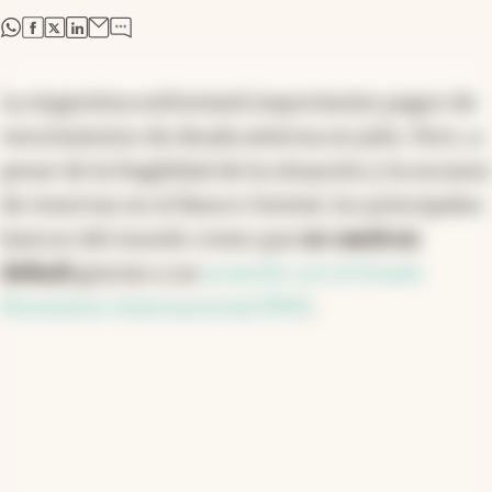
abre en nueva pestaña
abre en nueva pestaña
abre en nueva pestaña
abre en nueva pestaña
La Argentina enfrentará importantes pagos de
vencimientos de deuda externa en julio. Pero, a
pesar de la fragilidad de la situación y la escasez
de reservas en el Banco Central, los principales
bancos del mundo creen que
no caerá en
default
gracias a un
acuerdo con el Fondo
Monetario Internacional (FMI)
.