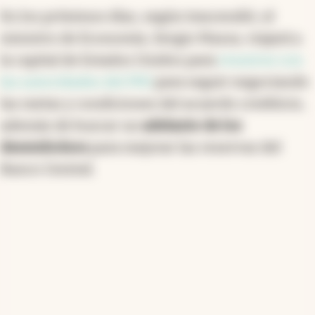
En los próximos días, según trascendió, el
ministro de Economía, Sergio Massa, viajará a
la capital de Estados Unidos para
reunirse con
las autoridades del FMI
para seguir negociando
las metas y condiciones del acuerdo crediticio,
además de buscar un
adelanto de los
desembolsos
para mejorar las reservas del
Banco Central.