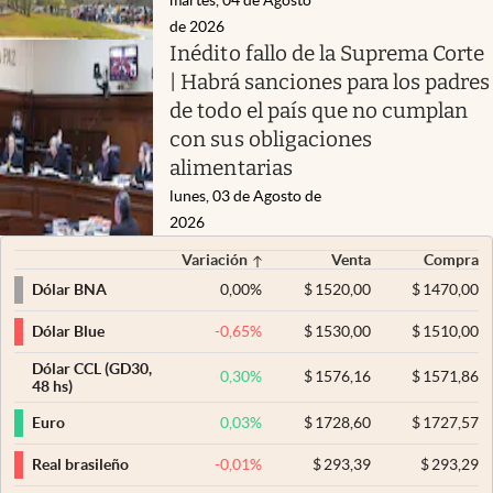
de 2026
Inédito fallo de la Suprema Corte
| Habrá sanciones para los padres
de todo el país que no cumplan
con sus obligaciones
alimentarias
lunes, 03 de Agosto de
2026
Variación
Venta
Compra
0,00
%
$
1520,00
$
1470,00
Dólar BNA
-0,65
%
$
1530,00
$
1510,00
Dólar Blue
Dólar CCL (GD30,
0,30
%
$
1576,16
$
1571,86
48 hs)
0,03
%
$
1728,60
$
1727,57
Euro
-0,01
%
$
293,39
$
293,29
Real brasileño