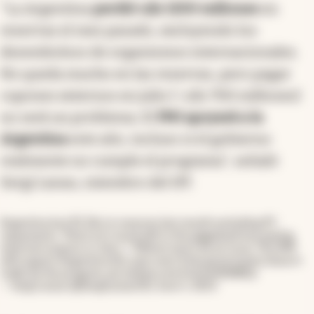
"La Argentina
perdió u$s 1200 millones
en
reservas el mes pasado, excluyendo los
desembolsos de organismos internacionales.
No queda mucho en las reservas, pero pagar
cupones externos en julio (~u$s 700 millones)
no será un problema. El
FMI apoyará a la
Argentina
este año, incluso si el gobierno
realmente no cumple el programa", señaló
Sergi Lanau, miembro del IFF.
Argentina lost $1.2bn in reserves last month excluding IFI
repayments. There isn't much left in the piggybank but paying
external coupons in July (~ 700mn) won't be an issue. The IMF
will support Argentina this year even if the government doesn't
really do the program.
pic.twitter.com/UxUw96WBQr
— Sergi Lanau (@SergiLanauOE)
June 5, 2023