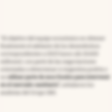
"El objetivo del equipo económico es obtener
finalmente el adelanto de los desembolsos
correspondientes a 2023 (unos u$s 10.600
millones), con parte de las negociaciones
orientadas a determinar si Argentina podría o
no
utilizar parte de esos fondos para intervenir
en el mercado cambiario",
señalaron los
analistas del Grupo SBS.