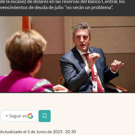
de la escasez de dólares en las reservas del Banco Central, los
Infotechnology
vencimientos de deuda de julio "no serán un problema".
Clase
Clima
Mundial 2026
Eventos Corporativos
El Cronista Studio
Mediakit
abre en nueva pestaña
Argentina
+
Seguir
en
abre en nueva pestaña
Actualizado el
5 de Junio de 2023
20:30