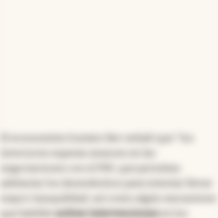
El economista Gustavo Ber señaló que "los
inversores esperan avances en las
negociaciones con el FMI, que permitan
adelantar los desembolsos para intentar llevar
mayor tranquilidad, así como algún mecanismo
que habilite
activar intervenciones
en los