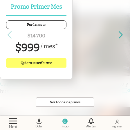
Promo Primer Mes
Por 1 mes a:
$
14.700
$
999
/
mes
*
Quiero suscribirme
Cambios
.
La megaobra que cambia el Autódromo y
busca traer la Fórmula 1 de vuelta a la Argentina
Ver todos los planes
Dolar
Inicio
Alertas
Ingresar
Menú