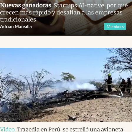
Nuevas ganadoras
.
Startups AI-native: por qué
crecen más rápido y desafían a las empresas
tradicionales
Adrián Mansilla
Members
Video
.
Tragedia en Perú: se estrelló una avioneta