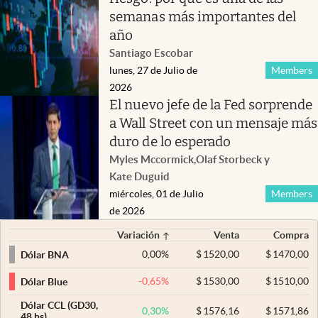
semanas más importantes del
año
Santiago Escobar
lunes, 27 de Julio de
Members
2026
El nuevo jefe de la Fed sorprende
a Wall Street con un mensaje más
duro de lo esperado
Myles Mccormick
,
Olaf Storbeck
y
Kate Duguid
miércoles, 01 de Julio
Members
de 2026
Variación
Venta
Compra
0,00
%
$
1520,00
$
1470,00
Dólar BNA
-0,65
%
$
1530,00
$
1510,00
Dólar Blue
Dólar CCL (GD30,
0,30
%
$
1576,16
$
1571,86
48 hs)