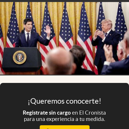
Infotechnology
Clase
Clima
Mundial 2026
Eventos Corporativos
El Cronista Studio
Mediakit
abre en nueva pestaña
Argentina
¡Queremos conocerte!
Registrate sin cargo
en El Cronista
para una experiencia a tu medida.