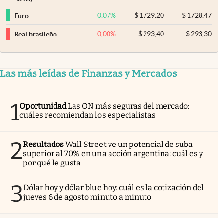
0,07
%
$
1729,20
$
1728,47
Euro
-0,00
%
$
293,40
$
293,30
Real brasileño
Las más leídas de Finanzas y Mercados
1
Oportunidad
Las ON más seguras del mercado:
cuáles recomiendan los especialistas
2
Resultados
Wall Street ve un potencial de suba
superior al 70% en una acción argentina: cuál es y
por qué le gusta
3
Dólar hoy y dólar blue hoy: cuál es la cotización del
jueves 6 de agosto minuto a minuto