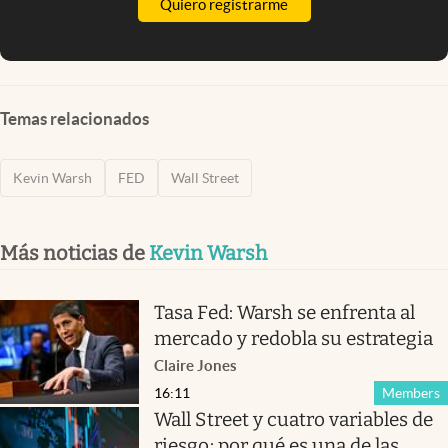
Quiero registrarme
Temas relacionados
Kevin Warsh
FED
Wall Street
Más noticias de
Kevin Warsh
Tasa Fed: Warsh se enfrenta al
mercado y redobla su estrategia
Claire Jones
16:11
Members
Wall Street y cuatro variables de
riesgo: por qué es una de las