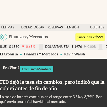
Últimas noticias
ÚLTIMAS
DÓLAR
DÓLAR
RESERVAS
TENSIÓN
QUIÉN ES
Dólar
NOTICIAS
BLUE
BCRA
GEOPOLÍTICA
QUIÉN
Argentina
Finanzas y Mercados
Members
Suscribite x $999
España
Economía y Política
0
-0.65
%
DÓLAR TARJETA
$
1976
0.00
%
DÓLAR MEP
México
El Cronista
Finanzas Y Mercados
Kevin Warsh
Finanzas y Mercados
USA
Mercados Online
Colombia
Era Warsh
Exclusivo Members
Uruguay
Negocios
FED dejó la tasa sin cambios, pero indicó que la
Columnistas
subirá antes de fin de año
Otras secciones
La tasa de interés continúa en el rango entre 3,5% y 3,75%. Por
Apertura
qué envió una señal hawkish al mercado.