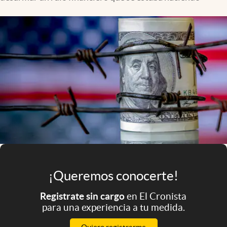
Infotechnology
Clase
Clima
Mundial 2026
Eventos Corporativos
El Cronista Studio
Mediakit
abre en nueva pestaña
Argentina
¡Queremos conocerte!
Registrate sin cargo
en El Cronista
para una experiencia a tu medida.