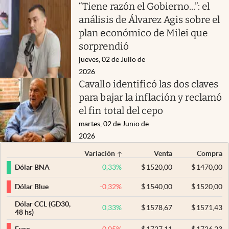
“Tiene razón el Gobierno...”: el
análisis de Álvarez Agis sobre el
plan económico de Milei que
sorprendió
jueves, 02 de Julio de
2026
Cavallo identificó las dos claves
para bajar la inflación y reclamó
el fin total del cepo
martes, 02 de Junio de
2026
Variación
Venta
Compra
0,33
%
$
1520,00
$
1470,00
Dólar BNA
-0,32
%
$
1540,00
$
1520,00
Dólar Blue
Dólar CCL (GD30,
0,33
%
$
1578,67
$
1571,43
48 hs)
-0,05
%
$
1727,11
$
1726,23