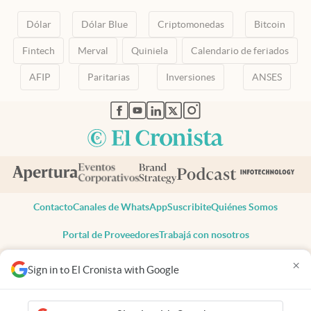
Dólar
Dólar Blue
Criptomonedas
Bitcoin
Fintech
Merval
Quiniela
Calendario de feriados
AFIP
Paritarias
Inversiones
ANSES
abre en nueva pestaña
abre en nueva pestaña
abre en nueva pestaña
abre en nueva pestaña
abre en nueva pestaña
Contacto
Canales de WhatsApp
Suscribite
Quiénes Somos
Portal de Proveedores
Trabajá con nosotros
Copyright 2025 cronista.com
×
Sign in to El Cronista with Google
Todos los derechos reservados
Términos y condiciones
Privacidad