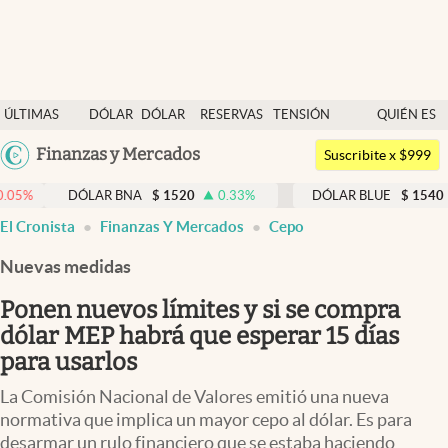
Últimas noticias
ÚLTIMAS
DÓLAR
DÓLAR
RESERVAS
TENSIÓN
QUIÉN ES
Dólar
NOTICIAS
BLUE
BCRA
GEOPOLÍTICA
QUIÉN
Argentina
Finanzas y Mercados
Members
Suscribite x $999
España
Economía y Política
DÓLAR BNA
$
1520
0.33
%
DÓLAR BLUE
$
1540
-0.32
%
México
El Cronista
Finanzas Y Mercados
Cepo
Finanzas y Mercados
USA
Nuevas medidas
Mercados Online
Colombia
Uruguay
Ponen nuevos límites y si se compra
Negocios
dólar MEP habrá que esperar 15 días
Columnistas
para usarlos
Otras secciones
La Comisión Nacional de Valores emitió una nueva
normativa que implica un mayor cepo al dólar. Es para
Apertura
desarmar un rulo financiero que se estaba haciendo