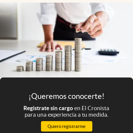
Infotechnology
Clase
Clima
Mundial 2026
Eventos Corporativos
El Cronista Studio
Mediakit
abre en nueva pestaña
Argentina
¡Queremos conocerte!
Registrate sin cargo
en El Cronista
para una experiencia a tu medida.
Quiero registrarme