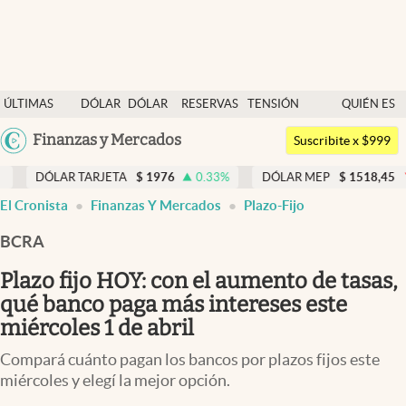
Últimas noticias
ÚLTIMAS
DÓLAR
DÓLAR
RESERVAS
TENSIÓN
QUIÉN ES
Dólar
NOTICIAS
BLUE
BCRA
GEOPOLÍTICA
QUIÉN
Argentina
Finanzas y Mercados
Members
Suscribite x $999
España
Economía y Política
R TARJETA
$
1976
0.33
%
DÓLAR MEP
$
1518,45
-0.05
%
México
El Cronista
Finanzas Y Mercados
Plazo-Fijo
Finanzas y Mercados
USA
BCRA
Mercados Online
Colombia
Uruguay
Plazo fijo HOY: con el aumento de tasas,
Negocios
qué banco paga más intereses este
Columnistas
miércoles 1 de abril
Otras secciones
Compará cuánto pagan los bancos por plazos fijos este
miércoles y elegí la mejor opción.
Apertura