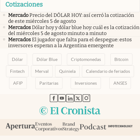
Cotizaciones
Mercado
Precio del DÓLAR HOY: así cerró la cotización
de este miércoles 5 de agosto
Mercados
Dólar hoy y dólar blue hoy: cuál es la cotización
del miércoles 5 de agosto minuto a minuto
Mercados
El jugador que falta para el despegue: estos
inversores esperan a la Argentina emergente
Dólar
Dólar Blue
Criptomonedas
Bitcoin
Fintech
Merval
Quiniela
Calendario de feriados
AFIP
Paritarias
Inversiones
ANSES
abre en nueva pestaña
abre en nueva pestaña
abre en nueva pestaña
abre en nueva pestaña
abre en nueva pestaña