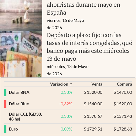
ahorristas durante mayo en
España
viernes, 15 de Mayo
de 2026
Depósito a plazo fijo: con las
tasas de interés congeladas, qué
banco paga más este miércoles
13 de mayo
miércoles, 13 de Mayo
de 2026
Variación
Venta
Compra
0,33
%
$
1520,00
$
1470,00
Dólar BNA
-0,32
%
$
1540,00
$
1520,00
Dólar Blue
Dólar CCL (GD30,
0,33
%
$
1578,67
$
1571,43
48 hs)
0,09
%
$
1729,51
$
1728,63
Euro