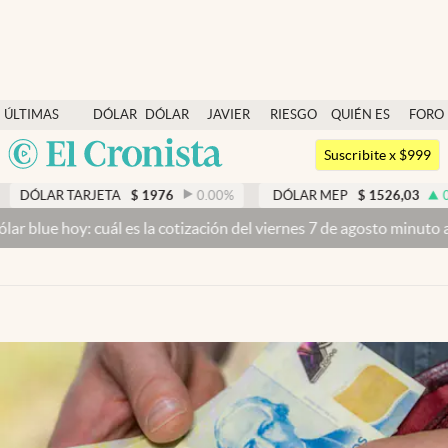
Últimas noticias
ÚLTIMAS
DÓLAR
DÓLAR
JAVIER
RIESGO
QUIÉN ES
FORO
Dólar
NOTICIAS
BLUE
MILEI
PAÍS
QUIÉN
Argentina
Members
Suscribite x $999
España
Economía y Política
ETA
$
1976
0.00
%
DÓLAR MEP
$
1526,03
0.43
%
DÓL
México
cuál es la cotización del viernes 7 de agosto minuto a minuto
Dólar 
Finanzas y Mercados
USA
Mercados Online
Colombia
Uruguay
Negocios
Columnistas
Otras secciones
Apertura