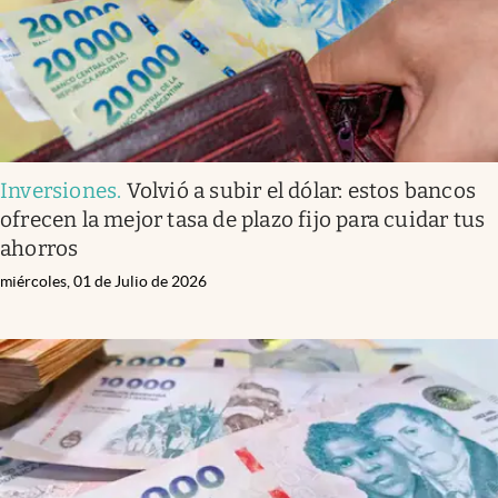
Infotechnology
Clase
Clima
Mundial 2026
Eventos Corporativos
Inversiones
.
Volvió a subir el dólar: estos bancos
ofrecen la mejor tasa de plazo fijo para cuidar tus
El Cronista Studio
ahorros
Mediakit
miércoles, 01 de Julio de 2026
abre en nueva pestaña
Argentina