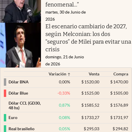
fenomenal...”
martes, 30 de Junio de
2026
El escenario cambiario de 2027,
según Melconian: los dos
“seguros” de Milei para evitar una
crisis
domingo, 21 de Junio
de 2026
Variación
Venta
Compra
0,00
%
$
1520,00
$
1470,00
Dólar BNA
-0,33
%
$
1525,00
$
1505,00
Dólar Blue
Dólar CCL (GD30,
0,87
%
$
1585,52
$
1576,89
48 hs)
0,08
%
$
1733,27
$
1731,97
Euro
0,05
%
$
295,03
$
294,82
Real brasileño