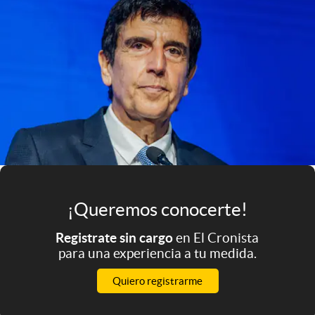
Infotechnology
Clase
Clima
Mundial 2026
Eventos Corporativos
El Cronista Studio
Mediakit
abre en nueva pestaña
¡Queremos conocerte!
Argentina
Registrate sin cargo
en El Cronista
para una experiencia a tu medida.
Quiero registrarme