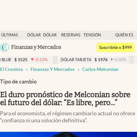
Últimas noticias
ÚLTIMAS
DÓLAR
DÓLAR
RESERVAS
TENSIÓN
QUIÉN ES
Dólar
NOTICIAS
BLUE
BCRA
GEOPOLÍTICA
QUIÉN
Argentina
Finanzas y Mercados
Members
Suscribite x $999
España
Economía y Política
25
-0.33
%
DÓLAR TARJETA
$
1976
0.00
%
DÓLAR MEP
México
El Cronista
Finanzas Y Mercados
Carlos Melconian
Finanzas y Mercados
USA
Tipo de cambio
Mercados Online
Colombia
Uruguay
El duro pronóstico de Melconian sobre
Negocios
el futuro del dólar: “Es libre, pero...”
Columnistas
Para el economista, el régimen cambiario actual no ofrece
Otras secciones
“confianza ni una solución definitiva”.
Apertura