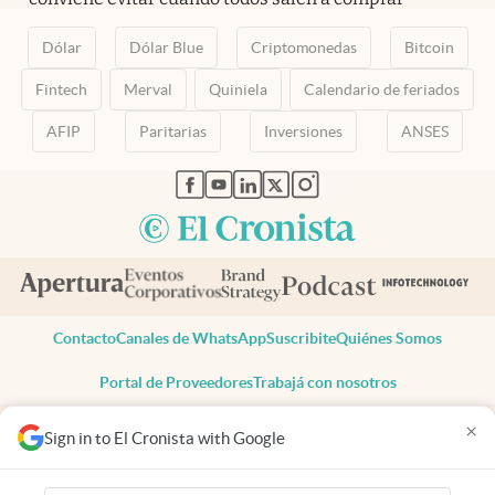
Dólar
Dólar Blue
Criptomonedas
Bitcoin
Fintech
Merval
Quiniela
Calendario de feriados
AFIP
Paritarias
Inversiones
ANSES
abre en nueva pestaña
abre en nueva pestaña
abre en nueva pestaña
abre en nueva pestaña
abre en nueva pestaña
Contacto
Canales de WhatsApp
Suscribite
Quiénes Somos
Portal de Proveedores
Trabajá con nosotros
Copyright 2025 cronista.com
×
Sign in to El Cronista with Google
Todos los derechos reservados
Términos y condiciones
Privacidad