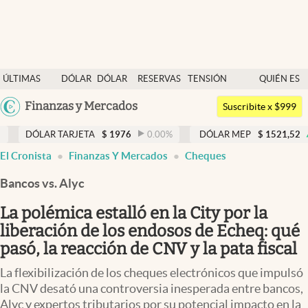
Últimas noticias
ÚLTIMAS
DÓLAR
DÓLAR
RESERVAS
TENSIÓN
QUIÉN ES
Dólar
NOTICIAS
BLUE
BCRA
GEOPOLÍTICA
QUIÉN
Argentina
Finanzas y Mercados
Members
Suscribite x $999
España
Economía y Política
TARJETA
$
1976
0.00
%
DÓLAR MEP
$
1521,52
0.14
%
México
El Cronista
Finanzas Y Mercados
Cheques
Finanzas y Mercados
USA
Bancos vs. Alyc
Mercados Online
Colombia
Uruguay
La polémica estalló en la City por la
Negocios
liberación de los endosos de Echeq: qué
Columnistas
pasó, la reacción de CNV y la pata fiscal
Otras secciones
La flexibilización de los cheques electrónicos que impulsó
la CNV desató una controversia inesperada entre bancos,
Apertura
Alyc y expertos tributarios por su potencial impacto en la