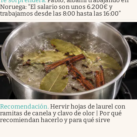
Te sorprenderá
.
Pablo, albañil trabajando en
Noruega: “El salario son unos 6.200€ y
trabajamos desde las 8:00 hasta las 16:00”
Recomendación
.
Hervir hojas de laurel con
ramitas de canela y clavo de olor | Por qué
recomiendan hacerlo y para qué sirve