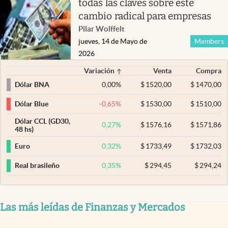
todas las claves sobre este
cambio radical para empresas
Pilar Wolffelt
jueves, 14 de Mayo de
Members
2026
Variación
Venta
Compra
0,00
%
$
1520,00
$
1470,00
Dólar BNA
-0,65
%
$
1530,00
$
1510,00
Dólar Blue
Dólar CCL (GD30,
0,27
%
$
1576,16
$
1571,86
48 hs)
0,32
%
$
1733,49
$
1732,03
Euro
0,35
%
$
294,45
$
294,24
Real brasileño
Las más leídas de Finanzas y Mercados