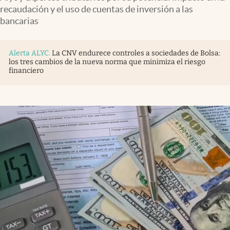
Infotechnology
recaudación y el uso de cuentas de inversión a las
bancarias
Clase
Clima
Alerta ALYC
.
La CNV endurece controles a sociedades de Bolsa:
los tres cambios de la nueva norma que minimiza el riesgo
Mundial 2026
financiero
Eventos Corporativos
El Cronista Studio
Mediakit
abre en nueva pestaña
Argentina