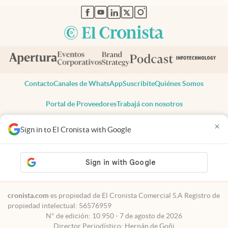
abre en nueva pestaña
abre en nueva pestaña
abre en nueva pestaña
abre en nueva pestaña
abre en nueva pestaña
Contacto
Canales de WhatsApp
Suscribite
Quiénes Somos
Portal de Proveedores
Trabajá con nosotros
Copyright 2025 cronista.com
×
Sign in to El Cronista with Google
Todos los derechos reservados
Términos y condiciones
Privacidad
Consentimiento
Tel:
+54 11 7078-3270
cronista.com
es propiedad de El Cronista Comercial S.A Registro de
propiedad intelectual: 56576959
N° de edición: 10.950 - 7 de agosto de 2026
Director Periodístico: Hernán de Goñi