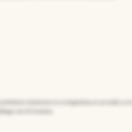
serán menores en impacto político. La inversión
cialmente en los sectores de minería y energía, se
 proyecciones entre 3 y 4 puntos del PIB anuales 
mpre que se mantenga un marco fiscal ordenado.
ncia artificial
s próximos trimestres es si Argentina es un trade o si 
diálogo con
El Cronista
.