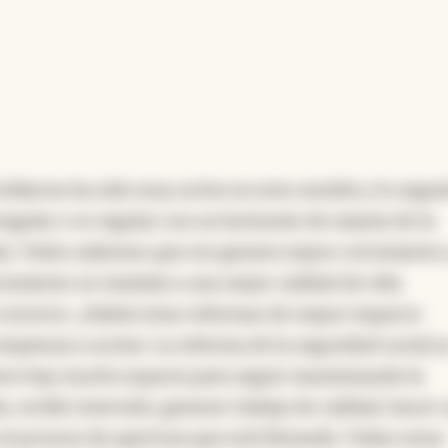
obierno ha sido muy activo en este sentido y lo segui
regular o re regular con un horizonte de mejora de la
ía. Todos sabemos que eso genera mayor crecimiento 
cimiento se traslada a una mejor calidad de vida
 correcto. ¿Habrá otras reformas de mayor impacto
empiezan a acotar. La reforma de la seguridad social y
ero hay mucho espacio para seguir maximizando la
, recibir inversión, generar trabajo de calidad, hacer
el proceso de apertura que está llevando. Todas estas