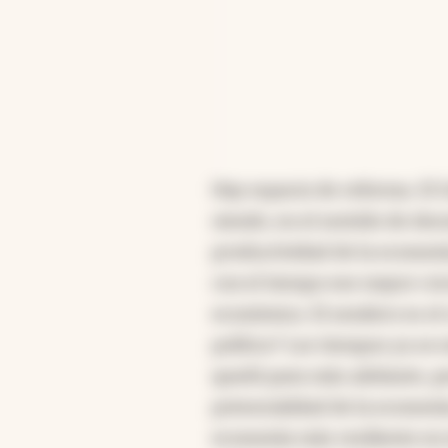
Hay espacio de reforma. El G
siendo, en el sentido de des
productividad de la econom
con el tiempo ese mayor cre
económica. El sendero es el
político? Los tiempos ya se 
quedó para más adelante, p
potencialidad de la economía
economía más resiliente en 