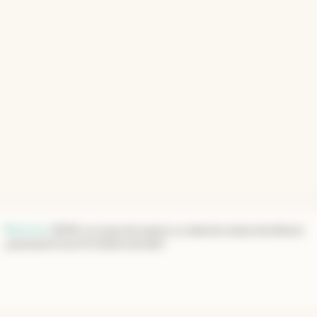
Reservas
.
BCRA a un paso de superar su meta de compra de dólares:
¿qué pasará tras el trimestre dorado?