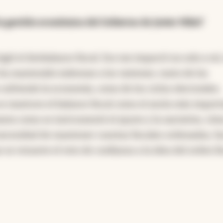
a gestión económica del Gobierno de Javier Milei?
igió el desbalance fiscal. Eso me impactó no solo a mí,
 ha mantenido indemne a los vaivenes, tanto de los
sufriendo la economía, como de los ciclos electorales.
se mantuvo el balance fiscal como el ancla más impor
nera como se instrumentó el ajuste y la narrativa, cóm
 necesidad de mantener cuentas fiscales ordenadas, fu
 se renueve el voto de confianza a la idea del orden fi