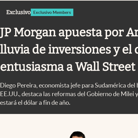
Infotechnology
Exclusivo
Exclusivo Members
Clase
Clima
JP Morgan apuesta por Ar
Mundial 2026
lluvia de inversiones y el
Eventos Corporativos
El Cronista Studio
entusiasma a Wall Street
Mediakit
Diego Pereira, economista jefe para Sudamérica del
abre en nueva pestaña
EE.UU., destaca las reformas del Gobierno de Milei 
estará el dólar a fin de año.