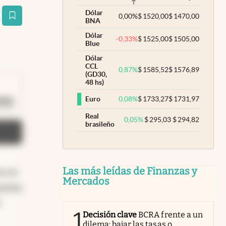
Dólar
0,00
%
$
1520,00
$
1470,00
estaña
BNA
Dólar
-0,33
%
$
1525,00
$
1505,00
Blue
Dólar
CCL
0,87
%
$
1585,52
$
1576,89
(GD30,
48 hs)
0,08
%
$
1733,27
$
1731,97
Euro
Duración: 40 segundos
0:40
Real
0,05
%
$
295,03
$
294,82
brasileño
Las más leídas de Finanzas y
ca en
Mercados
entina
1
Decisión clave
BCRA frente a un
dilema: bajar las tasas o