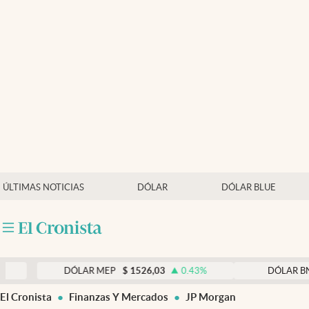
Últimas noticias
Dólar
Members
Economía y Política
Finanzas y Mercados
Mercados Online
ÚLTIMAS NOTICIAS
DÓLAR
DÓLAR BLUE
Negocios
Columnistas
Otras secciones
DÓLAR MEP
$
1526,03
0.43
%
DÓLAR BNA
$
152
Apertura
El Cronista
Finanzas Y Mercados
JP Morgan