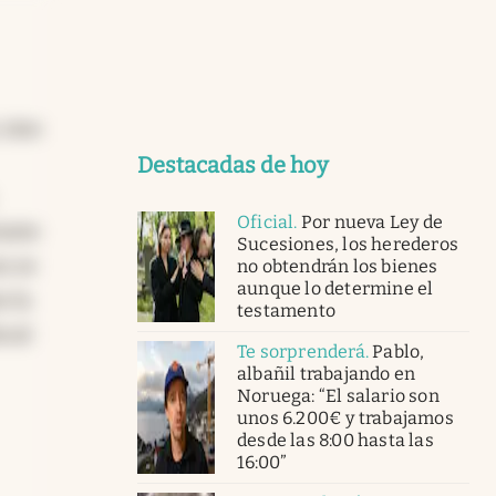
 sino
Destacadas de hoy
Oficial
.
Por nueva Ley de
tante
Sucesiones, los herederos
o se
no obtendrán los bienes
aunque lo determine el
e la
testamento
scal
Te sorprenderá
.
Pablo,
albañil trabajando en
Noruega: “El salario son
unos 6.200€ y trabajamos
desde las 8:00 hasta las
16:00”