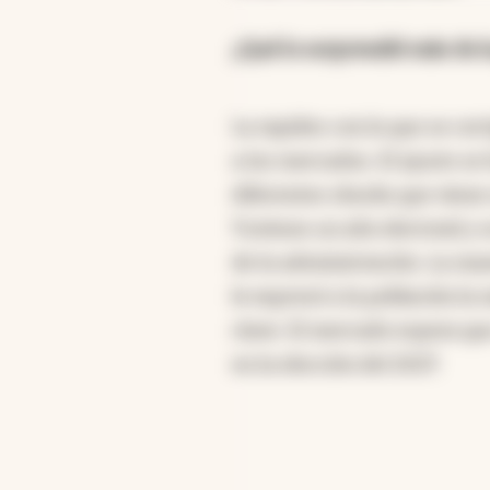
¿Qué lo sorprendió más de l
La rapidez con la que se corr
a los mercados. El ajuste se
diferentes shocks que viene 
Tuvimos un año electoral y 
de la administración. La ma
le expresó a la población la
clave. El mercado espera que
en la elección del 2027.