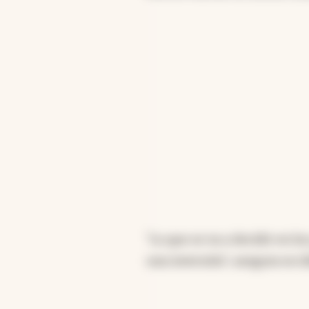
reformas, aunque estas 
extranjera directa, espe
vislumbra creciente, con
los próximos años, sie
Resumen generado con intelige
“Lo que se va a decidir en lo
una inversión”, asegura en 